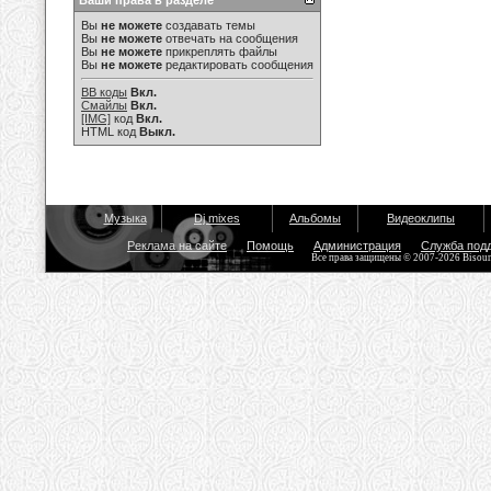
Ваши права в разделе
Вы
не можете
создавать темы
Вы
не можете
отвечать на сообщения
Вы
не можете
прикреплять файлы
Вы
не можете
редактировать сообщения
BB коды
Вкл.
Смайлы
Вкл.
[IMG]
код
Вкл.
HTML код
Выкл.
Музыка
Dj mixes
Альбомы
Видеоклипы
Реклама на сайте
Помощь
Администрация
Служба под
Все права защищены © 2007-2026 Bisou