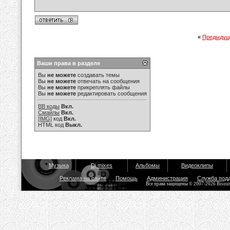
«
Предыдущ
Ваши права в разделе
Вы
не можете
создавать темы
Вы
не можете
отвечать на сообщения
Вы
не можете
прикреплять файлы
Вы
не можете
редактировать сообщения
BB коды
Вкл.
Смайлы
Вкл.
[IMG]
код
Вкл.
HTML код
Выкл.
Музыка
Dj mixes
Альбомы
Видеоклипы
Реклама на сайте
Помощь
Администрация
Служба под
Все права защищены © 2007-2026 Bisou