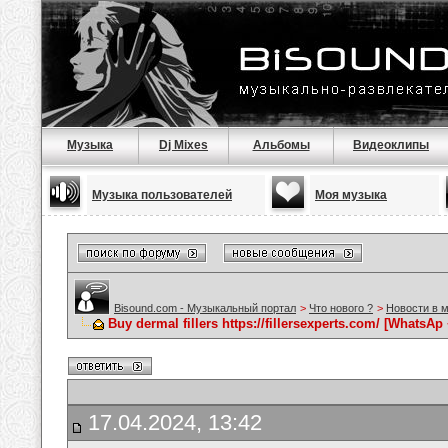
Музыка
Dj Mixes
Альбомы
Видеоклипы
Музыка пользователей
Моя музыка
Bisound.com - Музыкальный портал
>
Что нового ?
>
Новости в 
Buy dermal fillers https://fillersexperts.com/ [WhatsAp
17.04.2024, 13:42