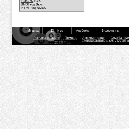
Смайлы
Вкл.
[IMG]
код
Вкл.
HTML код
Выкл.
Музыка
Dj mixes
Альбомы
Видеоклипы
Реклама на сайте
Помощь
Администрация
Служба под
Все права защищены © 2007-2026 Bisou