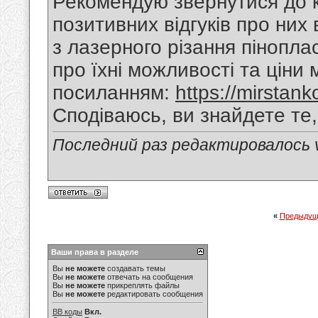
Рекомендую звернутися до ко
позитивних відгуків про них
з лазерного різання пінопла
про їхні можливості та ціни
посиланням:
https://mirstank
Сподіваюсь, ви знайдете те
Последний раз редактировалось va
«
Предыдущ
Ваши права в разделе
Вы
не можете
создавать темы
Вы
не можете
отвечать на сообщения
Вы
не можете
прикреплять файлы
Вы
не можете
редактировать сообщения
BB коды
Вкл.