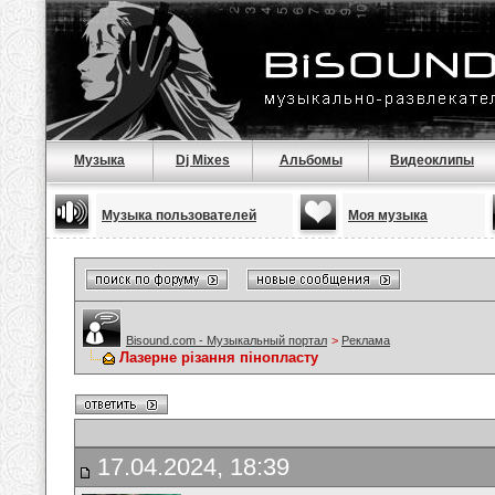
Музыка
Dj Mixes
Альбомы
Видеоклипы
Музыка пользователей
Моя музыка
Bisound.com - Музыкальный портал
>
Реклама
Лазерне різання пінопласту
17.04.2024, 18:39