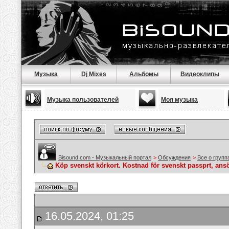
Музыка
Dj Mixes
Альбомы
Видеоклипы
Музыка пользователей
Моя музыка
Bisound.com - Музыкальный портал
>
Обсуждения
>
Все о групп
Köp svenskt körkort. Kostnad för svenskt passprt, ans
16.05.2024, 01:25