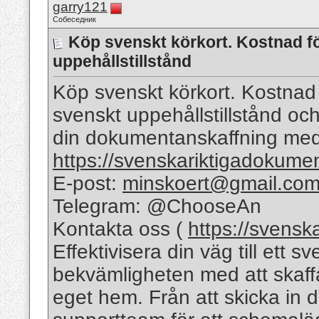
garry121
Собеседник
Köp svenskt körkort. Kostnad f
uppehållstillstånd
Köp svenskt körkort. Kostnad
svenskt uppehållstillstånd o
din dokumentanskaffning med
https://svenskariktigadokume
E-post:
minskoert@gmail.co
Telegram: @ChooseAn
Kontakta oss (
https://svensk
Effektivisera din väg till ett 
bekvämligheten med att skaffa
eget hem. Från att skicka in