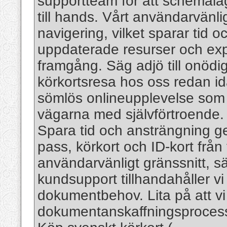
supportteam för att schemalä
till hands. Vårt användarvänli
navigering, vilket sparar tid 
uppdaterade resurser och expe
framgång. Säg adjö till onödi
körkortsresa hos oss redan i
sömlös onlineupplevelse som
vägarna med självförtroende.
Spara tid och ansträngning g
pass, körkort och ID-kort från
användarvänligt gränssnitt, s
kundsupport tillhandahåller vi
dokumentbehov. Lita på att vi 
dokumentanskaffningsproces