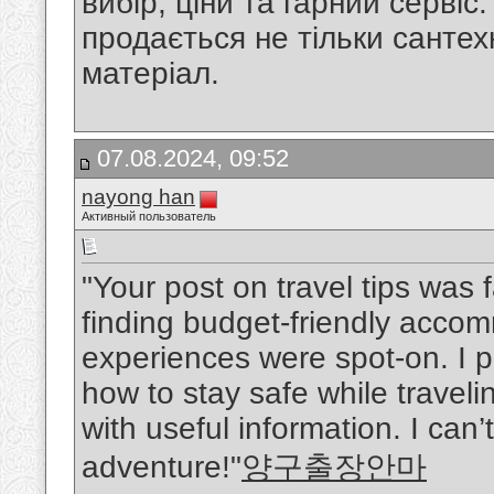
вибір, ціни та гарний сервіс
продається не тільки сантех
матеріал.
07.08.2024, 09:52
nayong han
Активный пользователь
"Your post on travel tips was
finding budget-friendly acco
experiences were spot-on. I p
how to stay safe while travelin
with useful information. I can’
adventure!"
양구출장안마