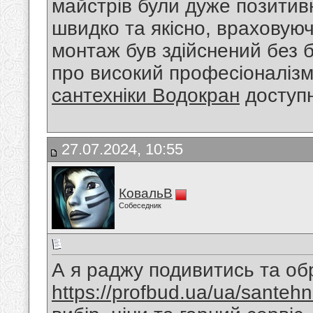
майстрів були дуже позитив
швидко та якісно, враховуюч
монтаж був здійснений без 
про високий професіоналізм
сантехніки Водокран
доступн
27.07.2024, 10:55
КовальВ
Собеседник
А я раджу подивитись та обр
https://profbud.ua/ua/santehn