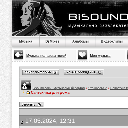
Музыка
Dj Mixes
Альбомы
Видеоклипы
Музыка пользователей
Моя музыка
Bisound.com - Музыкальный портал
>
Что нового ?
>
Новости в 
Сантехніка для дома
17.05.2024, 12:31