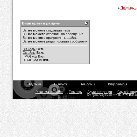
«
Предыдущ
Ваши права в разделе
Вы
не можете
создавать темы
Вы
не можете
отвечать на сообщения
Вы
не можете
прикреплять файлы
Вы
не можете
редактировать сообщения
BB коды
Вкл.
Смайлы
Вкл.
[IMG]
код
Вкл.
HTML код
Выкл.
Музыка
Dj mixes
Альбомы
Видеоклипы
Реклама на сайте
Помощь
Администрация
Служба под
Все права защищены © 2007-2026 Bisou