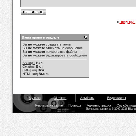
«
Предыдущ
Ваши права в разделе
Вы
не можете
создавать темы
Вы
не можете
отвечать на сообщения
Вы
не можете
прикреплять файлы
Вы
не можете
редактировать сообщения
BB коды
Вкл.
Смайлы
Вкл.
[IMG]
код
Вкл.
HTML код
Выкл.
Музыка
Dj mixes
Альбомы
Видеоклипы
Реклама на сайте
Помощь
Администрация
Служба под
Все права защищены © 2007-2026 Bisou