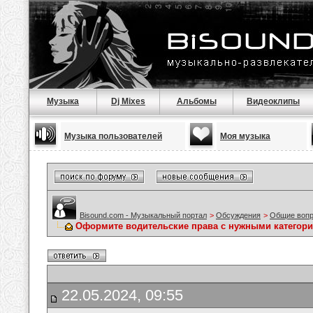
Музыка
Dj Mixes
Альбомы
Видеоклипы
Музыка пользователей
Моя музыка
Bisound.com - Музыкальный портал
>
Обсуждения
>
Общие воп
Оформите водительские права с нужными категория
22.05.2024, 09:55