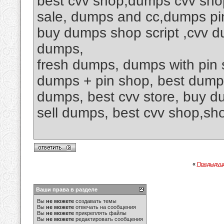
best cvv shop,dumps cvv shop,
sale, dumps and cc,dumps pi
buy dumps shop script ,cvv d
dumps,
fresh dumps, dumps with pin 
dumps + pin shop, best dump
dumps, best cvv store, buy d
sell dumps, best cvv shop,
«
Предыдущ
Ваши права в разделе
Вы
не можете
создавать темы
Вы
не можете
отвечать на сообщения
Вы
не можете
прикреплять файлы
Вы
не можете
редактировать сообщения