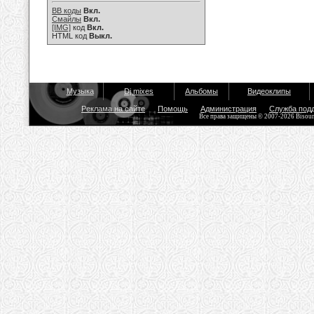
BB коды
Вкл.
Смайлы
Вкл.
[IMG]
код
Вкл.
HTML код
Выкл.
Музыка
Dj mixes
Альбомы
Видеоклипы
Реклама на сайте
Помощь
Администрация
Служба под
Все права защищены © 2007-2026 Bisou