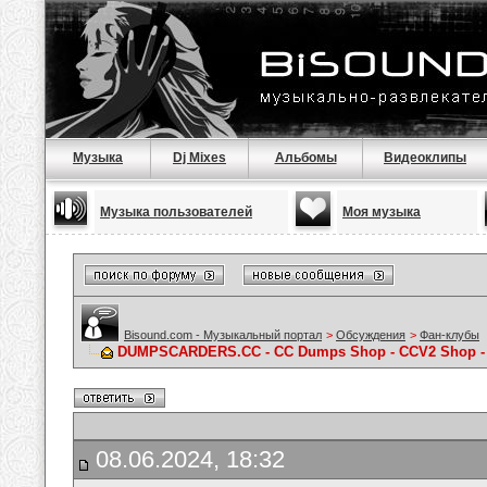
Музыка
Dj Mixes
Альбомы
Видеоклипы
Музыка пользователей
Моя музыка
Bisound.com - Музыкальный портал
>
Обсуждения
>
Фан-клубы
DUMPSCARDERS.CC - CC Dumps Shop - CCV2 Shop - C
08.06.2024, 18:32