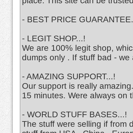
place. This site can be trusted
- BEST PRICE GUARANTEE
- LEGIT SHOP...!
We are 100% legit shop, which 
dumps only . If stuff bad - w
- AMAZING SUPPORT...!
Our support is really amazin
15 minutes. Were always on t
- WORLD STUFF BASES...!
The stuff were selling if from 