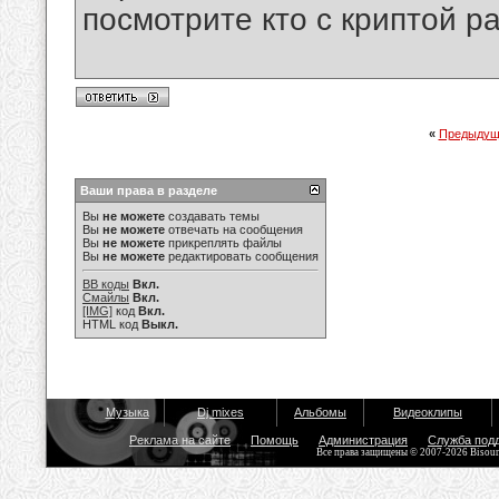
посмотрите кто с криптой ра
«
Предыдущ
Ваши права в разделе
Вы
не можете
создавать темы
Вы
не можете
отвечать на сообщения
Вы
не можете
прикреплять файлы
Вы
не можете
редактировать сообщения
BB коды
Вкл.
Смайлы
Вкл.
[IMG]
код
Вкл.
HTML код
Выкл.
Музыка
Dj mixes
Альбомы
Видеоклипы
Реклама на сайте
Помощь
Администрация
Служба под
Все права защищены © 2007-2026 Bisou