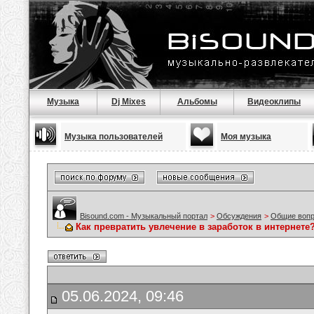
Музыка
Dj Mixes
Альбомы
Видеоклипы
Музыка пользователей
Моя музыка
Bisound.com - Музыкальный портал
>
Обсуждения
>
Общие воп
Как превратить увлечение в заработок в интернете
05.06.2024, 09:46