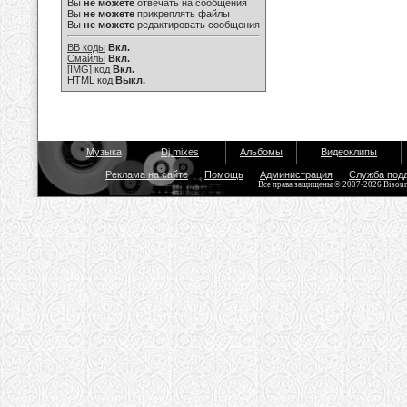
Вы
не можете
отвечать на сообщения
Вы
не можете
прикреплять файлы
Вы
не можете
редактировать сообщения
BB коды
Вкл.
Смайлы
Вкл.
[IMG]
код
Вкл.
HTML код
Выкл.
Музыка
Dj mixes
Альбомы
Видеоклипы
Реклама на сайте
Помощь
Администрация
Служба под
Все права защищены © 2007-2026 Bisou