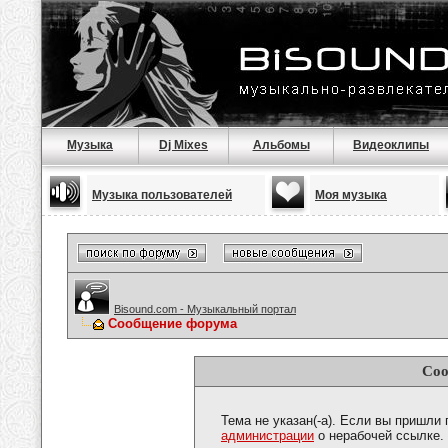
Музыка
Dj Mixes
Альбомы
Видеоклипы
Музыка пользователей
Моя музыка
Bisound.com - Музыкальный портал
Сообщение форума
Соо
Тема не указан(-а). Если вы пришли
администрации
о нерабочей ссылке.