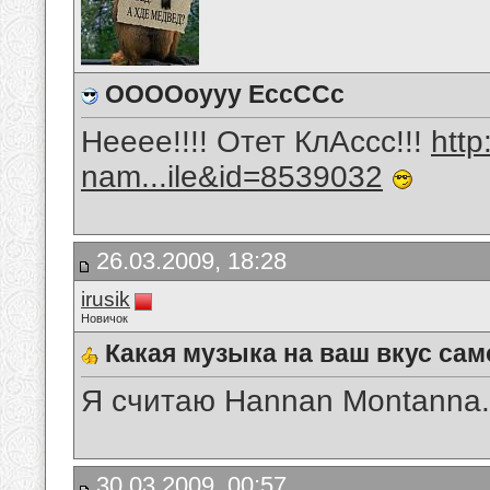
ООООоууу ЕссССс
Нееее!!!! Отет КлАссс!!!
htt
nam...ile&id=8539032
26.03.2009, 18:28
irusik
Новичок
Какая музыка на ваш вкус сам
Я считаю Hannan Montanna.
30.03.2009, 00:57