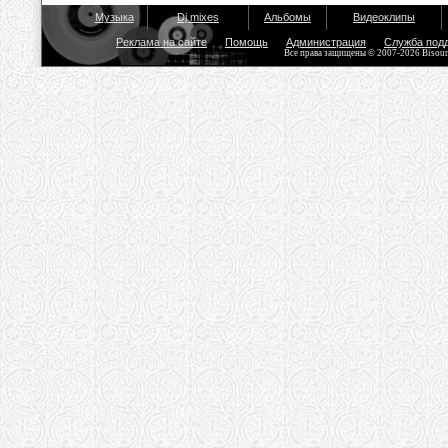
Музыка
Dj mixes
Альбомы
Видеоклипы
Реклама на сайте
Помощь
Администрация
Служба под
Все права защищены © 2007-2026 Bisou