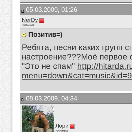
05.03.2009, 01:26
NerDy
Новичок
Позитив=)
Ребята, песни каких групп 
настроение???Моё первое сл
"Это не спам"
http://hitarda.
menu=down&cat=music&id=9
08.03.2009, 04:34
Лори
Новичок