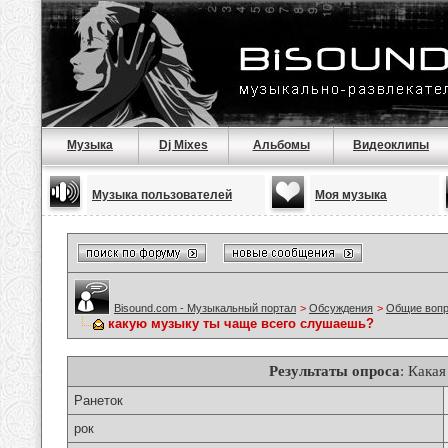
Музыка
Dj Mixes
Альбомы
Видеоклипы
Музыка пользователей
Моя музыка
Bisound.com - Музыкальный портал
>
Обсуждения
>
Общие воп
какую музыку ты чаще всего слушаешь?
Результаты опроса
: Кака
Ранеток
рок