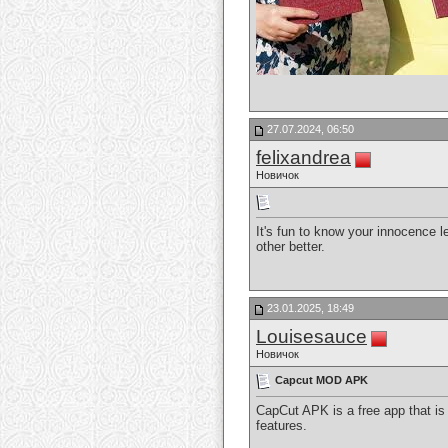
27.07.2024, 06:50
felixandrea
Новичок
It's fun to know your innocence 
other better.
23.01.2025, 18:49
Louisesauce
Новичок
Capcut MOD APK
CapCut APK is a free app that is 
features.