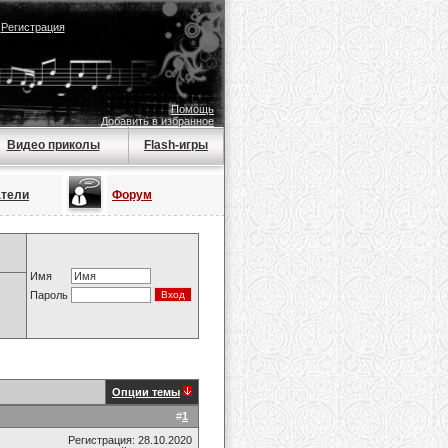
|
Регистрация
Помощь
Добавить в избранное
Видео приколы
Flash-игры
атели
Форум
Имя
Пароль
Опции темы
#
1
Регистрация: 28.10.2020