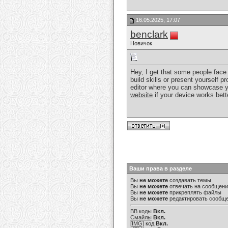
16.05.2025, 17:07
benclark
Новичок
Hey, I get that some people face 
build skills or present yourself p
editor where you can showcase yo
website
if your device works bett
Ваши права в разделе
Вы
не можете
создавать темы
Вы
не можете
отвечать на сообщен
Вы
не можете
прикреплять файлы
Вы
не можете
редактировать сообщ
BB коды
Вкл.
Смайлы
Вкл.
[IMG]
код
Вкл.