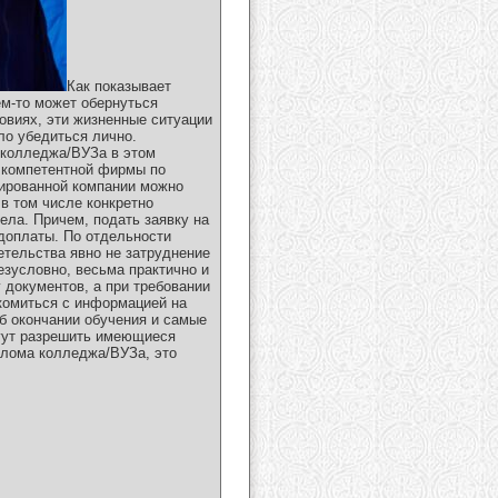
Как показывает
ем-то может обернуться
овиях, эти жизненные ситуации
ло убедиться лично.
 колледжа/ВУЗа в этом
 компетентной фирмы по
сированной компании можно
в том числе конкретно
ела. Причем, подать заявку на
едоплаты. По отдельности
етельства явно не затруднение
езусловно, весьма практично и
 документов, а при требовании
комиться с информацией на
б окончании обучения и самые
огут разрешить имеющиеся
иплома колледжа/ВУЗа, это