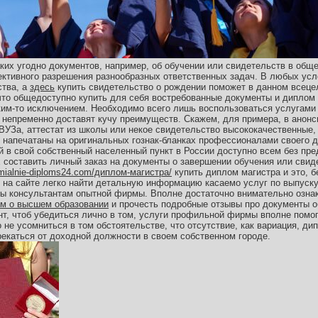
аких угодно документов, например, об обучении или свидетельств в общ
ктивного разрешения разнообразных ответственных задач. В любых усл
ства, а
здесь
купить свидетельство о рождении поможет в данном всеце
что общедоступно купить для себя востребованные документы и диплом
ким-то исключением. Необходимо всего лишь воспользоваться услугами
 непременно доставят кучу преимуществ. Скажем, для примера, в анон
ВУЗа, аттестат из школы или некое свидетельство высококачественные, 
ы напечатаны на оригинальных гознак-бланках профессионалами своего д
й в свой собственный населенный пункт в России доступно всем без пр
 составить личный заказ на документы о завершении обучения или свид
emialnie-diploms24.com/диплом-магистра/
купить диплом магистра и это, б
е на сайте легко найти детальную информацию касаемо услуг по выпуску
ы консультантам опытной фирмы. Вполне достаточно внимательно озна
ом о высшем образовании
и прочесть подробные отзывы про документы о
т, чтоб убедиться лично в том, услуги профильной фирмы вполне пом
не усомниться в том обстоятельстве, что отсутствие, как вариация, д
рекаться от доходной должности в своем собственном городе.