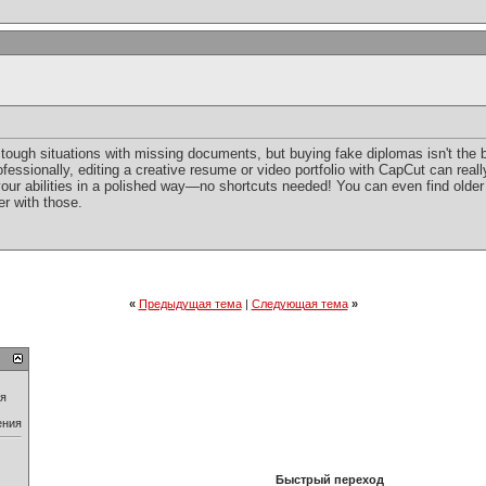
tough situations with missing documents, but buying fake diplomas isn't the be
rofessionally, editing a creative resume or video portfolio with CapCut can really
ur abilities in a polished way—no shortcuts needed! You can even find older
er with those.
«
Предыдущая тема
|
Следующая тема
»
ия
ения
Быстрый переход