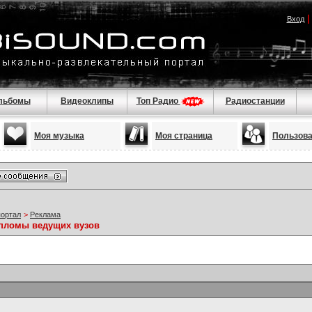
Вход
льбомы
Видеоклипы
Топ Радио
Радиостанции
Моя музыка
Моя страница
Пользов
портал
>
Реклама
ипломы ведущих вузов