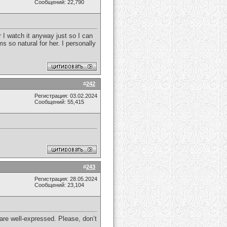
Сообщений: 22,790
r I watch it anyway just so I can
s so natural for her. I personally
#
242
Регистрация: 03.02.2024
Сообщений: 55,415
#
243
Регистрация: 28.05.2024
Сообщений: 23,104
s are well-expressed. Please, don’t