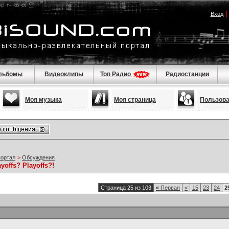
Вход
льбомы
Видеоклипы
Топ Радио
Радиостанции
Моя музыка
Моя страница
Пользов
портал
>
Обсуждения
yoffs? Playoffs?!
Страница 25 из 103
«
Первая
<
15
23
24
2