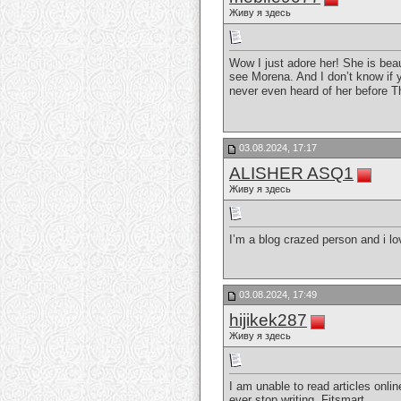
Живу я здесь
Wow I just adore her! She is beaut
see Morena. And I don’t know if y
never even heard of her before T
03.08.2024, 17:17
ALISHER ASQ1
Живу я здесь
I’m a blog crazed person and i lov
03.08.2024, 17:49
hijikek287
Живу я здесь
I am unable to read articles onlin
ever stop writing.
Fitsmart