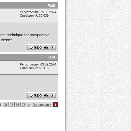
#
249
Регистрация: 25.03.2024
Сообщений: 30,039
sant technique for prospective
 review
#
250
Регистрация: 03.02.2024
Сообщений: 55,415
5
26
27
35
75
>
Последняя
»