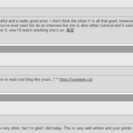
iful and a really good actor. I don’t think the show V is all that good, howeve
ou’ve ever seen her do an interview but she is also rather comical and it seem
he V, now I’ll watch anything she’s on.
搬屋
e to read cool blog like yours.,*:’*
https://sunwwin.co/
e very often, but I’m glad I did today. This is very well written and your point