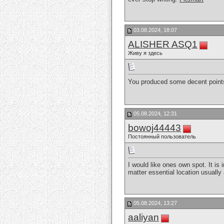
03.08.2024, 18:07
ALISHER ASQ1
Живу я здесь
You produced some decent points 
05.08.2024, 12:31
bowoj44443
Постоянный пользователь
I would like ones own spot. It is 
matter essential location usually
05.08.2024, 13:27
aaliyan