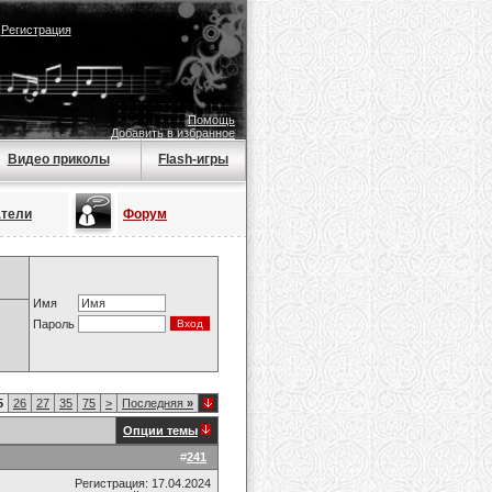
|
Регистрация
Помощь
Добавить в избранное
Видео приколы
Flash-игры
атели
Форум
Имя
Пароль
5
26
27
35
75
>
Последняя
»
Опции темы
#
241
Регистрация: 17.04.2024