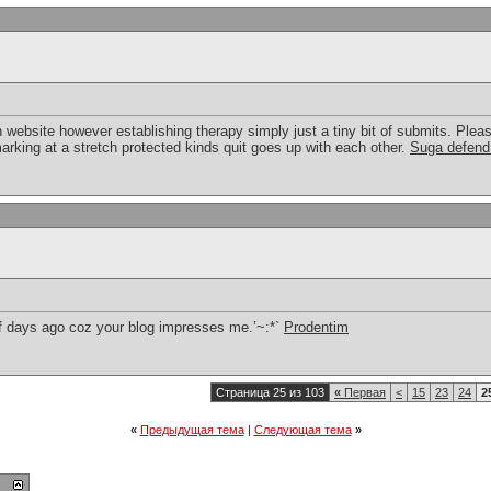
 website however establishing therapy simply just a tiny bit of submits. Plea
king at a stretch protected kinds quit goes up with each other.
Suga defend
of days ago coz your blog impresses me.’~:*`
Prodentim
Страница 25 из 103
«
Первая
<
15
23
24
2
«
Предыдущая тема
|
Следующая тема
»