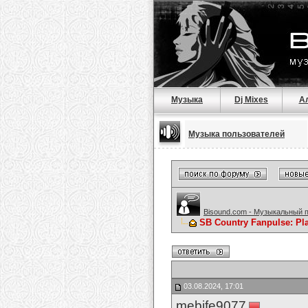
Музыка
Dj Mixes
А
Музыка пользователей
Bisound.com - Музыкальный 
SB Country Fanpulse: Pla
03.08.2024, 17:01
mebife9077