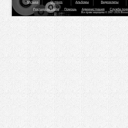
Музыка
Dj mixes
Альбомы
Видеоклипы
Реклама на сайте
Помощь
Администрация
Служба под
Все права защищены © 2007-2026 Bisou