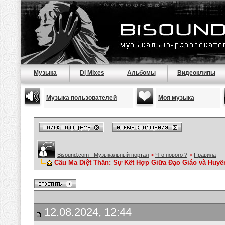
Музыка
Dj Mixes
Альбомы
Видеоклипы
Музыка пользователей
Моя музыка
Bisound.com - Музыкальный портал
>
Что нового ?
>
Правила
Cầu Ma Diệt Thần: Sự Kết Hợp Giữa Đạo Giáo và Huyề
12.08.2024, 12:44