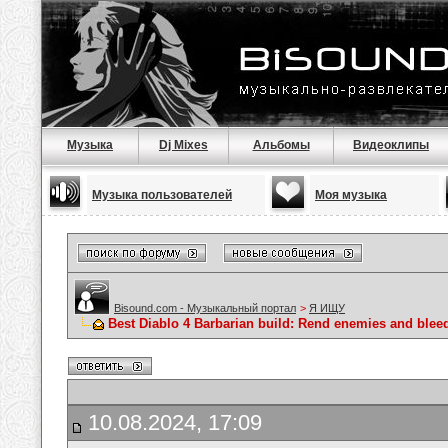
Музыка
Dj Mixes
Альбомы
Видеоклипы
Музыка пользователей
Моя музыка
Bisound.com - Музыкальный портал
>
Я ИЩУ
Best Diablo 4 Barbarian build: Rend enemies and blee
10.08.2024, 17:09