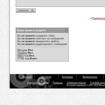
«
Предыдущ
Ваши права в разделе
Вы
не можете
создавать темы
Вы
не можете
отвечать на сообщения
Вы
не можете
прикреплять файлы
Вы
не можете
редактировать сообщения
BB коды
Вкл.
Смайлы
Вкл.
[IMG]
код
Вкл.
HTML код
Выкл.
Музыка
Dj mixes
Альбомы
Видеоклипы
Реклама на сайте
Помощь
Администрация
Служба под
Все права защищены © 2007-2026 Bisou