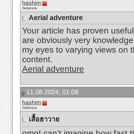
hashim
Любитель
Aerial adventure
Your article has proven useful
are obviously very knowledge
my eyes to varying views on th
content.
Aerial adventure
11.08.2024, 01:08
hashim
Любитель
เสื้อฮาวาย
omg! can’t imagine how fast t