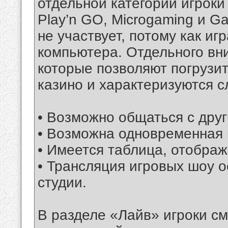
отдельной категории игроки
Play’n GO, Microgaming и G
не участвует, потому как иг
компьютера. Отдельного вни
которые позволяют погрузи
казино и характеризуются 
• Возможно общаться с друг
• Возможна одновременная 
• Имеется таблица, отобра
• Трансляция игровых шоу 
студии.
В разделе «Лайв» игроки с