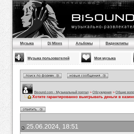
Музыка
Dj Mixes
Альбомы
Видеоклипы
Музыка пользователей
Моя музыка
Bisound.com - Музыкальный портал
>
Обсуждения
>
Общие воп
Хотите гарантированно выигрывать деньги в казин
25.06.2024, 18:51