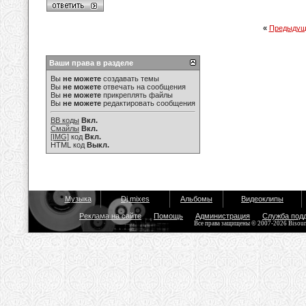
«
Предыдущ
Ваши права в разделе
Вы
не можете
создавать темы
Вы
не можете
отвечать на сообщения
Вы
не можете
прикреплять файлы
Вы
не можете
редактировать сообщения
BB коды
Вкл.
Смайлы
Вкл.
[IMG]
код
Вкл.
HTML код
Выкл.
Музыка
Dj mixes
Альбомы
Видеоклипы
Реклама на сайте
Помощь
Администрация
Служба под
Все права защищены © 2007-2026 Bisou