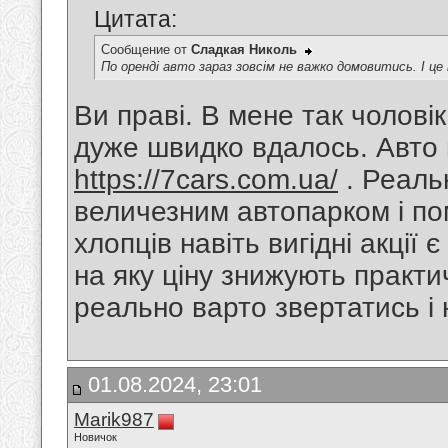
Цитата:
Сообщение от
Сладкая Николь
По оренді авто зараз зовсім не важко домовитись. І це
Ви праві. В мене так чоловік
дуже швидко вдалось. Авто в
https://7cars.com.ua/
. Реаль
величезним автопарком і пом
хлопців навіть вигідні акції 
на яку ціну знижують практич
реально варто звертатись і 
01.08.2024, 23:01
Marik987
Новичок