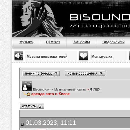
Музыка
Dj Mixes
Альбомы
Видеоклипы
Музыка пользователей
Моя музыка
Bisound.com - Музыкальный портал
>
Я ИЩУ
аренда авто в Киеве
01.03.2023, 11:11