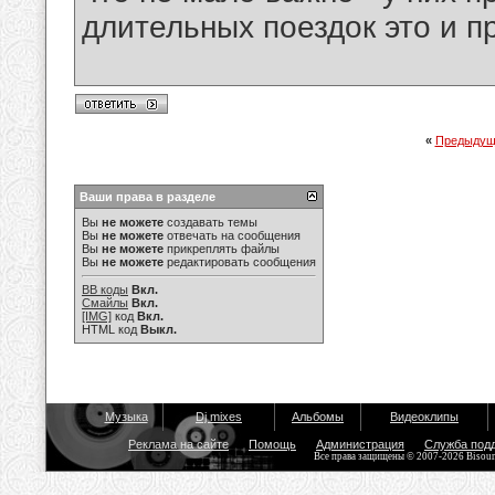
длительных поездок это и п
«
Предыдущ
Ваши права в разделе
Вы
не можете
создавать темы
Вы
не можете
отвечать на сообщения
Вы
не можете
прикреплять файлы
Вы
не можете
редактировать сообщения
BB коды
Вкл.
Смайлы
Вкл.
[IMG]
код
Вкл.
HTML код
Выкл.
Музыка
Dj mixes
Альбомы
Видеоклипы
Реклама на сайте
Помощь
Администрация
Служба под
Все права защищены © 2007-2026 Bisou