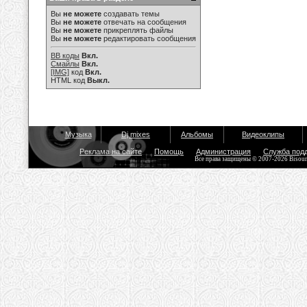
Вы
не можете
создавать темы
Вы
не можете
отвечать на сообщения
Вы
не можете
прикреплять файлы
Вы
не можете
редактировать сообщения
BB коды
Вкл.
Смайлы
Вкл.
[IMG]
код
Вкл.
HTML код
Выкл.
Музыка
Dj mixes
Альбомы
Видеоклипы
Реклама на сайте
Помощь
Администрация
Служба под
Все права защищены © 2007-2026 Bisou