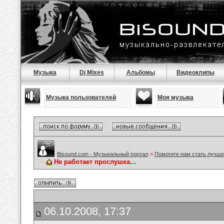
Музыка
Dj Mixes
Альбомы
Видеоклипы
Музыка пользователей
Моя музыка
Bisound.com - Музыкальный портал
>
Помогите нам стать лучше
Не работает прослушка...
06.10.2008, 17:37