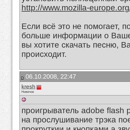
http://www.mozilla-europe.org/
Если всё это не помогает, 
больше информации о Вашей
вы хотите скачать песню, В
происходит.
06.10.2008, 22:47
kresh
Новичок
проигрыватель adobe flash p
на прослушивание трэка по
прокруткии и кнопками а зв