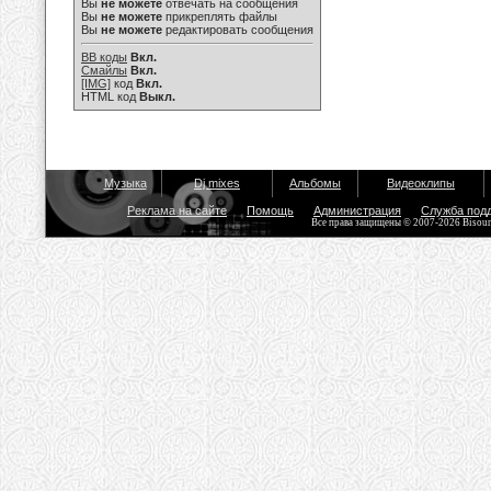
Вы
не можете
отвечать на сообщения
Вы
не можете
прикреплять файлы
Вы
не можете
редактировать сообщения
BB коды
Вкл.
Смайлы
Вкл.
[IMG]
код
Вкл.
HTML код
Выкл.
Музыка
Dj mixes
Альбомы
Видеоклипы
Реклама на сайте
Помощь
Администрация
Служба под
Все права защищены © 2007-2026 Bisou