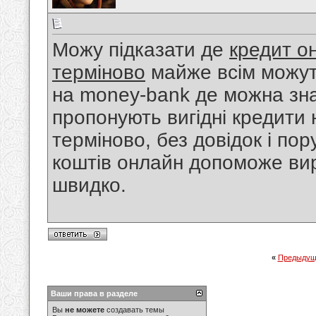
Можу підказати де
кредит о
терміново
майже всім можуть
на money-bank де можна зна
пропонують вигідні кредити 
терміново, без довідок і по
коштів онлайн допоможе вир
швидко.
«
Предыдущ
Ваши права в разделе
Вы
не можете
создавать темы