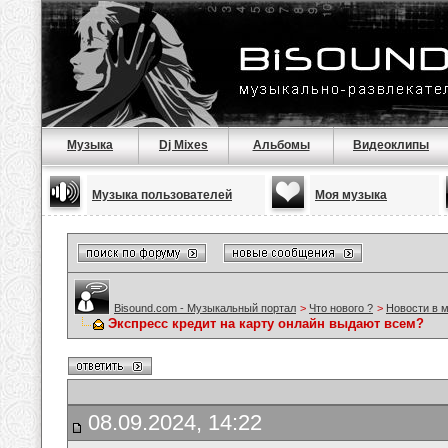
Музыка
Dj Mixes
Альбомы
Видеоклипы
Музыка пользователей
Моя музыка
Bisound.com - Музыкальный портал
>
Что нового ?
>
Новости в 
Экспресс кредит на карту онлайн выдают всем?
08.09.2024, 14:22