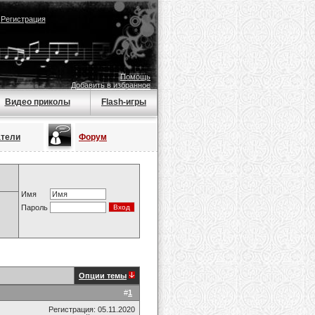
|
Регистрация
Помощь
Добавить в избранное
Видео приколы
Flash-игры
атели
Форум
Имя
Пароль
Опции темы
#
1
Регистрация: 05.11.2020