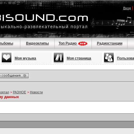
Вход
льбомы
Видеоклипы
Топ Радио
Радиостанции
Моя музыка
Моя страница
Пользов
портал
>
РАЗНОЕ
>
Новости
зу данных