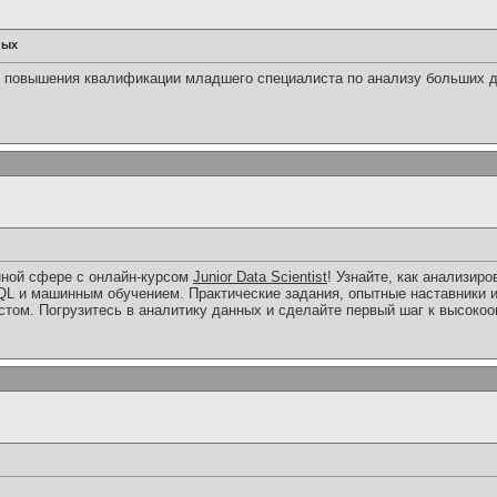
ных
 повышения квалификации младшего специалиста по анализу больших д
нной сфере с онлайн-курсом
Junior Data Scientist
! Узнайте, как анализир
SQL и машинным обучением. Практические задания, опытные наставники 
ом. Погрузитесь в аналитику данных и сделайте первый шаг к высоко