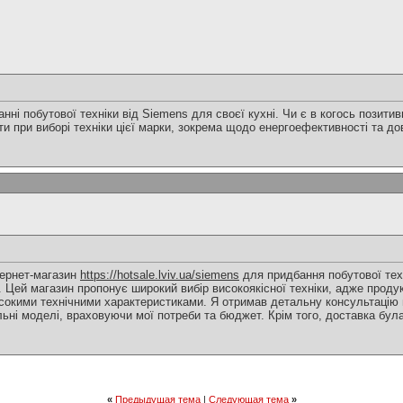
анні побутової техніки від Siemens для своєї кухні. Чи є в когось позити
и при виборі техніки цієї марки, зокрема щодо енергоефективності та до
тернет-магазин
https://hotsale.lviv.ua/siemens
для придбання побутової техн
 Цей магазин пропонує широкий вибір високоякісної техніки, адже проду
исокими технічними характеристиками. Я отримав детальну консультацію в
ьні моделі, враховуючи мої потреби та бюджет. Крім того, доставка бул
«
Предыдущая тема
|
Следующая тема
»