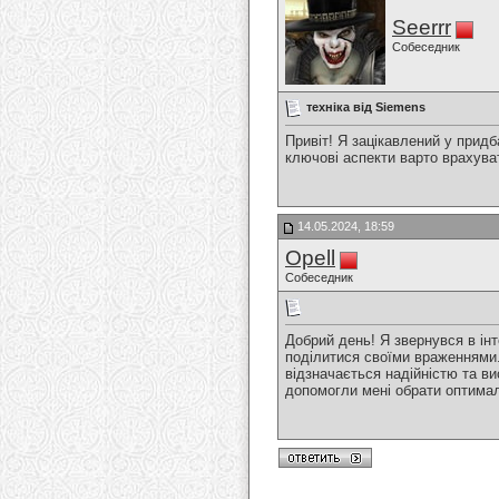
Seerrr
Собеседник
техніка від Siemens
Привіт! Я зацікавлений у придб
ключові аспекти варто врахуват
14.05.2024, 18:59
Opell
Собеседник
Добрий день! Я звернувся в ін
поділитися своїми враженнями.
відзначається надійністю та в
допомогли мені обрати оптимал