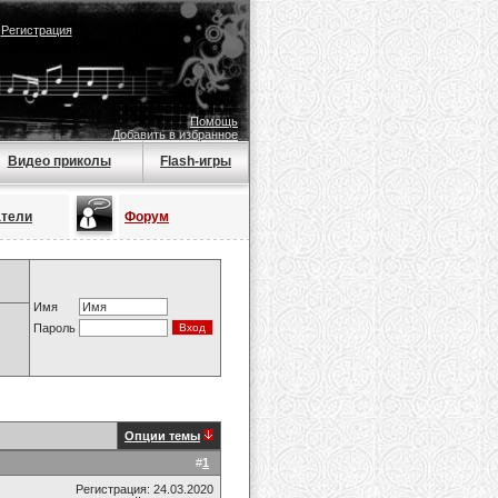
|
Регистрация
Помощь
Добавить в избранное
Видео приколы
Flash-игры
атели
Форум
Имя
Пароль
Опции темы
#
1
Регистрация: 24.03.2020