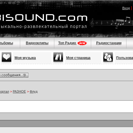
Вход
льбомы
Видеоклипы
Топ Радио
Радиостанции
Моя музыка
Моя страница
Пользов
портал
>
РАЗНОЕ
>
Флуд