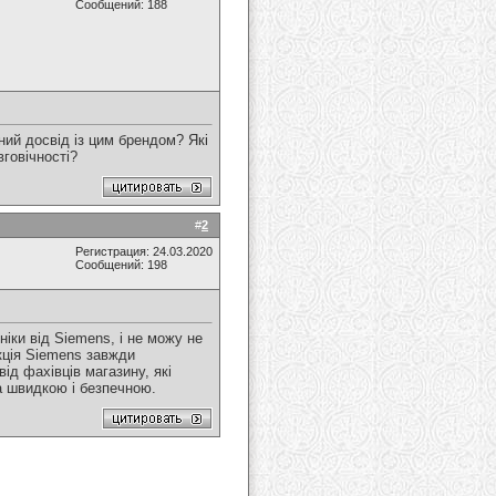
Сообщений: 188
вний досвід із цим брендом? Які
вговічності?
#
2
Регистрация: 24.03.2020
Сообщений: 198
іки від Siemens, і не можу не
кція Siemens завжди
ід фахівців магазину, які
а швидкою і безпечною.