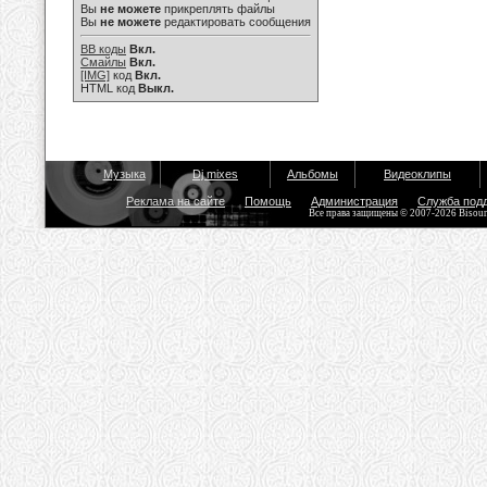
Вы
не можете
прикреплять файлы
Вы
не можете
редактировать сообщения
BB коды
Вкл.
Смайлы
Вкл.
[IMG]
код
Вкл.
HTML код
Выкл.
Музыка
Dj mixes
Альбомы
Видеоклипы
Реклама на сайте
Помощь
Администрация
Служба под
Все права защищены © 2007-2026 Bisou