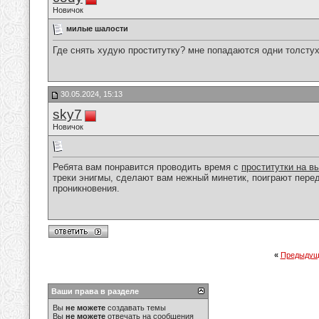
Новичок
милые шалости
Где снять худую проститутку? мне попадаются одни толсту
30.05.2024, 15:13
sky7
Новичок
Ребята вам понравится проводить время с
проститутки на в
треки энигмы, сделают вам нежный минетик, поиграют перед
проникновения.
«
Предыдущ
Ваши права в разделе
Вы
не можете
создавать темы
Вы
не можете
отвечать на сообщения