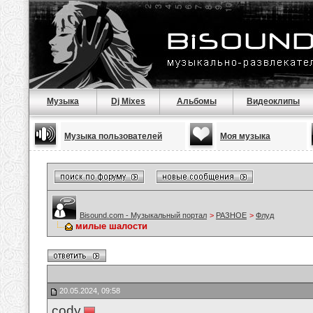
Музыка
Dj Mixes
Альбомы
Видеоклипы
Музыка пользователей
Моя музыка
Bisound.com - Музыкальный портал
>
РАЗНОЕ
>
Флуд
милые шалости
20.05.2024, 09:58
cody