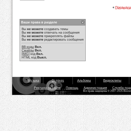
«
Предыдущ
Ваши права в разделе
Вы
не можете
создавать темы
Вы
не можете
отвечать на сообщения
Вы
не можете
прикреплять файлы
Вы
не можете
редактировать сообщения
BB коды
Вкл.
Смайлы
Вкл.
[IMG]
код
Вкл.
HTML код
Выкл.
Музыка
Dj mixes
Альбомы
Видеоклипы
Реклама на сайте
Помощь
Администрация
Служба под
Все права защищены © 2007-2026 Bisou