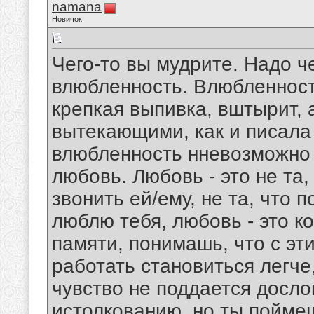
namana
Новичок
Чего-то вы мудрите. Надо ч
влюбленность. Влюбленность
крепкая выпивка, вштырит, 
вытекающими, как и писала u
влюбленность нневозможно 
любовь. Любовь - это не та
звонить ей/ему, не та, что 
люблю тебя, любовь - это к
памяти, понимашь, что с эт
работать становиться легче
чувство не поддается досло
истолкованию, но ты пойме