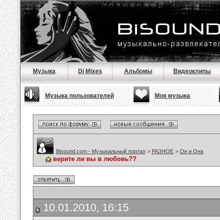
Музыка
Dj Mixes
Альбомы
Видеоклипы
Музыка пользователей
Моя музыка
Bisound.com - Музыкальный портал
>
РАЗНОЕ
>
Он и Она
верите ли вы в любовь??
10.01.2010, 16:15