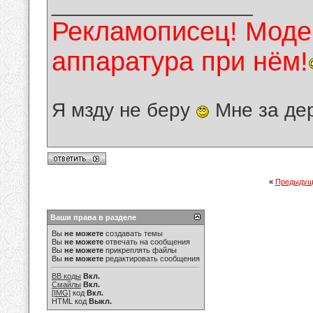
__________________
Рекламописец! Модер
аппаратура при нём!
Я мзду не беру
Мне за де
«
Предыдущ
Ваши права в разделе
Вы
не можете
создавать темы
Вы
не можете
отвечать на сообщения
Вы
не можете
прикреплять файлы
Вы
не можете
редактировать сообщения
BB коды
Вкл.
Смайлы
Вкл.
[IMG]
код
Вкл.
HTML код
Выкл.