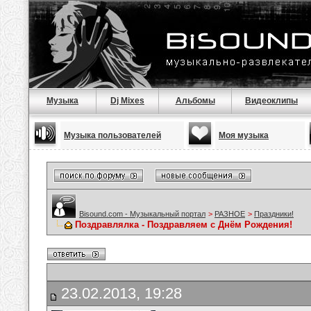
Музыка
Dj Mixes
Альбомы
Видеоклипы
Музыка пользователей
Моя музыка
Bisound.com - Музыкальный портал
>
РАЗНОЕ
>
Праздники!
Поздравлялка - Поздравляем с Днём Рождения!
23.02.2013, 19:28