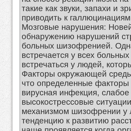
такие как звуки, запахи и 
приводить к галлюцинациям
Мозговые нарушения: Нове
обнаружению нарушений стр
больных шизофренией. Одна
встречается у всех больны
встречаться у людей, котор
Факторы окружающей среды:
что определенные факторы 
вирусная инфекция, слабое
высокострессовые ситуации,
механизмом шизофрении у 
тенденцию к развитию расс
чаще проявляется когда ор