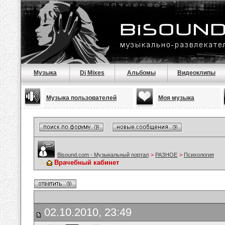
Музыка
Dj Mixes
Альбомы
Видеоклипы
Музыка пользователей
Моя музыка
Bisound.com - Музыкальный портал
>
РАЗНОЕ
>
Психология
Врачебный кабинет
02.10.2010, 23:49