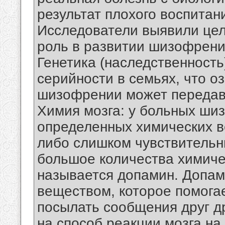
результат плохого воспитан
Исследователи выявили цел
роль в развитии шизофрении
Генетика (наследственност
серийности в семьях, что о
шизофрении может передава
Химия мозга: у больных ши
определенных химических в
либо слишком чувствительн
большое количества химиче
называется допамин. Допам
веществом, которое помога
посылать сообщения друг д
на способ реакции мозга н