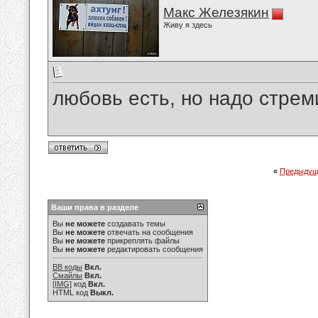
Макс Железякин
Живу я здесь
любовь есть, но надо стрем
«
Предыдущ
Ваши права в разделе
Вы
не можете
создавать темы
Вы
не можете
отвечать на сообщения
Вы
не можете
прикреплять файлы
Вы
не можете
редактировать сообщения
BB коды
Вкл.
Смайлы
Вкл.
[IMG]
код
Вкл.
HTML код
Выкл.