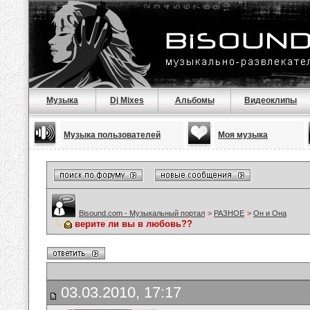
Музыка
Dj Mixes
Альбомы
Видеоклипы
Музыка пользователей
Моя музыка
Bisound.com - Музыкальный портал
>
РАЗНОЕ
>
Он и Она
верите ли вы в любовь??
03.03.2010, 17:17