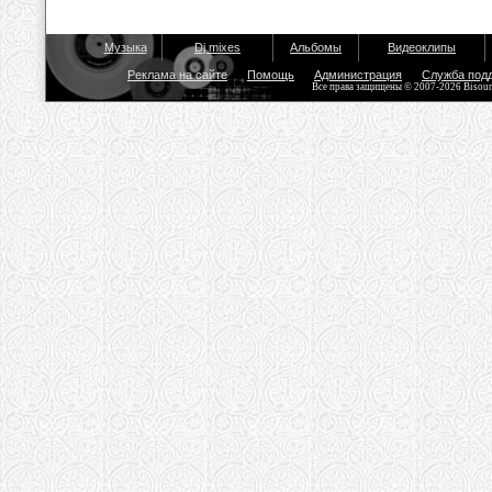
Музыка
Dj mixes
Альбомы
Видеоклипы
Реклама на сайте
Помощь
Администрация
Служба под
Все права защищены © 2007-2026 Bisou