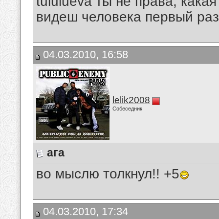
tululueva ты не права, как
видеш человека первый раз
04.03.2010, 16:58
lelik2008
Собеседник
ага
во мыслю толкнул!! +5
04.03.2010, 17:34