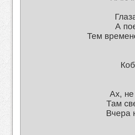
Глаз
А по
Тем времен
Коб
Ах, не
Там св
Вчера 