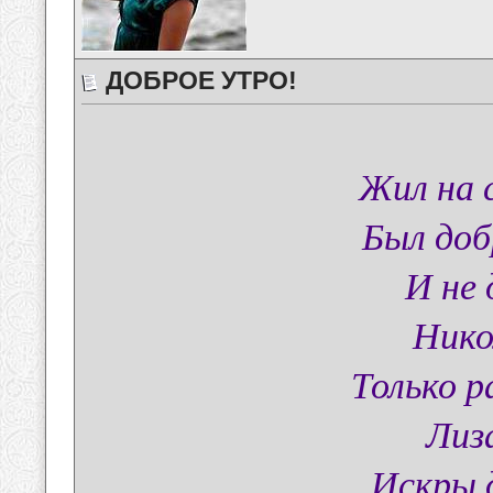
ДОБРОЕ УТРО!
Жил на 
Был доб
И не 
Нико
Только р
Лиз
Искры 