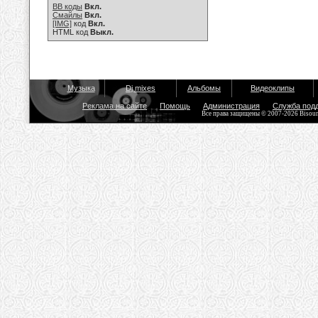
BB коды
Вкл.
Смайлы
Вкл.
[IMG]
код
Вкл.
HTML код
Выкл.
Музыка
Dj mixes
Альбомы
Видеоклипы
Реклама на сайте
Помощь
Администрация
Служба под
Все права защищены © 2007-2026 Bisou