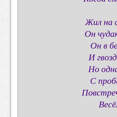
Жил на 
Он чуда
Он в б
И гвозд
Но одн
С проб
Повстреч
Весё