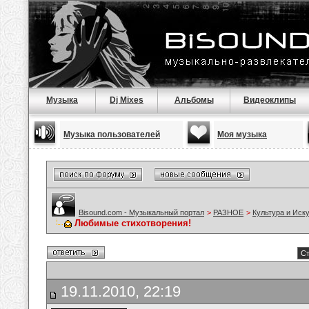
Музыка
Dj Mixes
Альбомы
Видеоклипы
Музыка пользователей
Моя музыка
Bisound.com - Музыкальный портал
>
РАЗНОЕ
>
Культура и Иск
Любимые стихотворения!
Ст
19.11.2010, 22:19