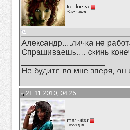
tululueva
Живу я здесь
Александр....личка не работ
Спрашиваешь.... скинь коне
__________________
Не будите во мне зверя, он 
21.11.2010, 04:25
mari-star
Собеседник