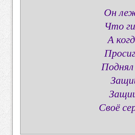
Он леж
Что ги
А ког
Просиг
Поднял 
Защи
Защищ
Своё сер