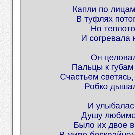
Капли по лицам
В туфлях пото
Но теплото
И согревала 
Он целовал
Пальцы к губам 
Счастьем светясь,
Робко дышал
И улыбалас
Душу любимог
Было их двое в
В мире бескрайнем