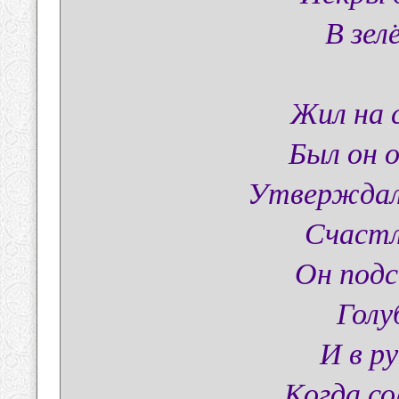
В зел
Жил на 
Был он 
Утверждал,
Счастл
Он под
Голу
И в ру
Когда со