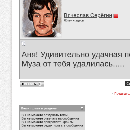
Вячеслав Серёгин
Живу я здесь
Аня! Удивительно удачная п
Муза от тебя удалилась.....
Ст
«
Предыдущ
Ваши права в разделе
Вы
не можете
создавать темы
Вы
не можете
отвечать на сообщения
Вы
не можете
прикреплять файлы
Вы
не можете
редактировать сообщения