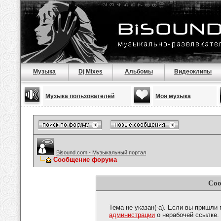
Музыка
Dj Mixes
Альбомы
Видеоклипы
Музыка пользователей
Моя музыка
Bisound.com - Музыкальный портал
Сообщение форума
Соо
Тема не указан(-а). Если вы пришли
администрации
о нерабочей ссылке.