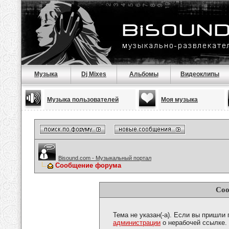
Музыка
Dj Mixes
Альбомы
Видеоклипы
Музыка пользователей
Моя музыка
Bisound.com - Музыкальный портал
Сообщение форума
Соо
Тема не указан(-а). Если вы пришли
администрации
о нерабочей ссылке.