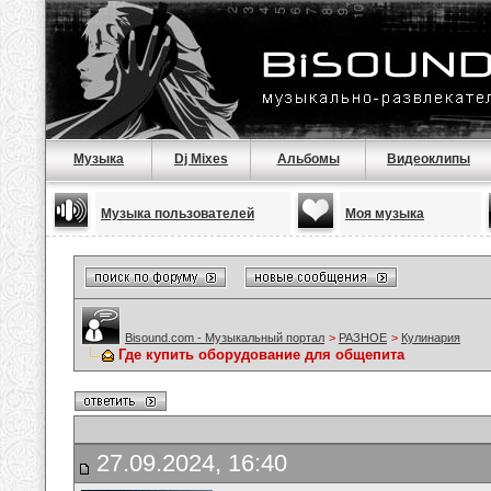
Музыка
Dj Mixes
Альбомы
Видеоклипы
Музыка пользователей
Моя музыка
Bisound.com - Музыкальный портал
>
РАЗНОЕ
>
Кулинария
Где купить оборудование для общепита
27.09.2024, 16:40