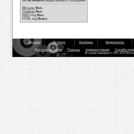
Вы
не можете
редактировать сообщения
BB коды
Вкл.
Смайлы
Вкл.
[IMG]
код
Вкл.
HTML код
Выкл.
Музыка
Dj mixes
Альбомы
Видеоклипы
Реклама на сайте
Помощь
Администрация
Служба под
Все права защищены © 2007-2026 Bisou