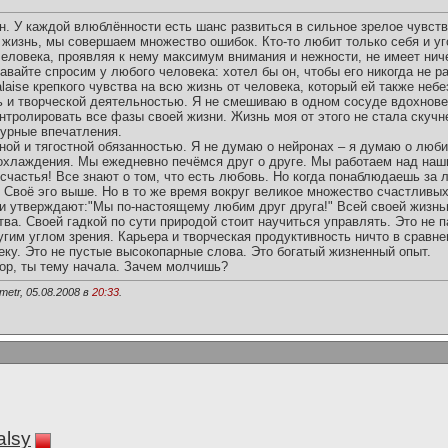
. У каждой влюблённости есть шанс развиться в сильное зрелое чувств
 жизнь, мы совершаем множество ошибок. Кто-то любит только себя и у
человека, проявляя к нему максимум внимания и нежности, не имеет ни
авайте спросим у любого человека: хотел бы он, чтобы его никогда не р
alaise крепкого чувства на всю жизнь от человека, который ей также неб
ь и творческой деятельностью. Я не смешиваю в одном сосуде вдохнов
тролировать все фазы своей жизни. Жизнь моя от этого не стала скучне
бурные впечатления.
сной и тягостной обязанностью. Я не думаю о нейронах – я думаю о люб
охлаждения. Мы ежедневно печёмся друг о друге. Мы работаем над на
 счастья! Все знают о том, что есть любовь. Но когда понаблюдаешь за
. Своё эго выше. Но в то же время вокруг великое множество счастливы
они утверждают:"Мы по-настоящему любим друг друга!" Всей своей жизнь
ва. Своей гадкой по сути природой стоит научиться управлять. Это не п
гим углом зрения. Карьера и творческая продуктивность ничто в сравне
еку. Это не пустые высокопарные слова. Это богатый жизненный опыт.
овор, ты тему начала. Зачем молчишь?
metr, 05.08.2008 в
20:33
.
alsy