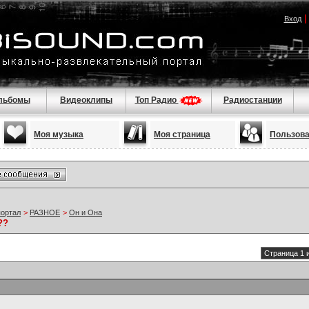
Вход
льбомы
Видеоклипы
Топ Радио
Радиостанции
Моя музыка
Моя страница
Пользов
портал
>
РАЗНОЕ
>
Он и Она
??
Страница 1 