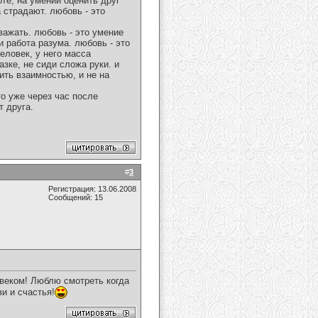
те, на умении оценить друг
 страдают. любовь - это
важать. любовь - это умение
и работа разума. любовь - это
еловек, у него масса
зке, не сиди сложа руки. и
ить взаимностью, и не на
то уже через час после
т друга.
#
3
Регистрация: 13.06.2008
Сообщений: 15
овеком! Люблю смотреть когда
и и счастья!