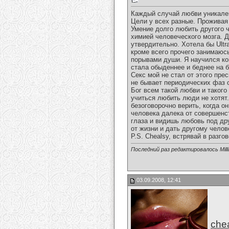
Каждый случай любви уникален
Цели у всех разные. Проживая
Умение долго любить другого 
химией человеческого мозга. Д
утвердительно. Хотела бы Ultr
кроме всего прочего занимаюс
порывами души. Я научился кон
стала обыденнее и беднее на 
Секс мой не стал от этого пре
не бывает периодических фаз 
Бог всем такой любви и такого
учиться любить люди не хотят
безоговорочно верить, когда 
человека далека от совершенст
глаза и видишь любовь под дру
от жизни и дать другому челов
P.S. Chealsy, встрявай в разг
Последний раз редактировалось Milli
03.09.2008, 12:41
che