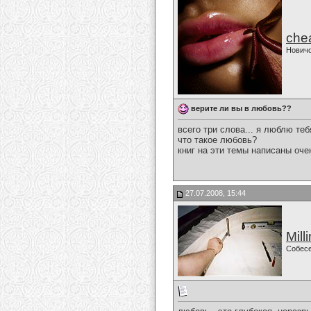
che
Нович
верите ли вы в любовь??
всего три слова... я люблю тебя
что такое любовь?
книг на эти темы написаны оче
27.07.2008, 15:44
Mill
Собес