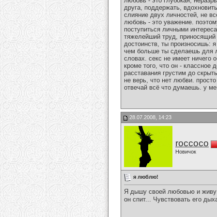
любовь - это глубокая, неразр
друга, поддержать, вдохновить
слияние двух личностей, не вс
любовь - это уважение. поэтом
поступиться личными интересам
тяжелейший труд, приносящий в
достоинств, ты произносишь: я
чем больше ты сделаешь для л
словах. секс не имеет ничего
кроме того, что он - классное
расставания грустим до скрыты
не верь, что нет любви. просто
отвечай всё что думаешь. у ме
28.07.2008, 14:23
roccoco
Новичок
я люблю!
Я дышу своей любовью и живу 
он спит... Чувствовать его ды