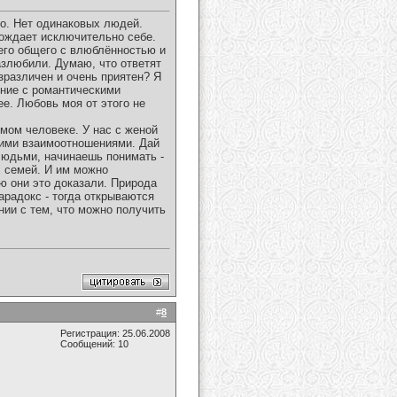
о. Нет одинаковых людей.
гождает исключительно себе.
чего общего с влюблённостью и
азлюбили. Думаю, что ответят
езразличен и очень приятен? Я
ение с романтическими
е. Любовь моя от этого не
имом человеке. У нас с женой
шими взаимоотношениями. Дай
 людьми, начинаешь понимать -
х семей. И им можно
ю они это доказали. Природа
арадокс - тогда открываются
нии с тем, что можно получить
#
8
Регистрация: 25.06.2008
Сообщений: 10