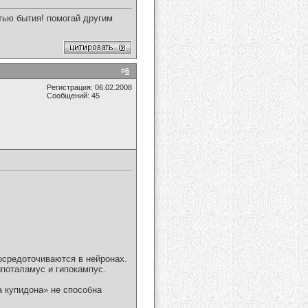
стью бытия! помогай другим
#
6
Регистрация: 06.02.2008
Сообщений: 45
осредоточиваются в нейронах.
ипоталамус и гипокампус.
а купидона» не способна