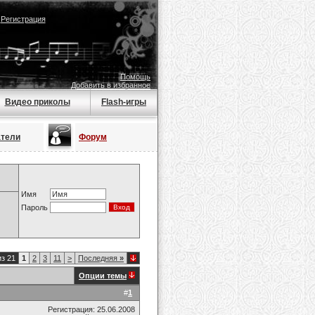
|
Регистрация
Помощь
Добавить в избранное
Видео приколы
Flash-игры
атели
Форум
Имя
Пароль
из 21
1
2
3
11
>
Последняя
»
Опции темы
#
1
Регистрация: 25.06.2008