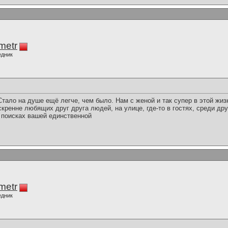
imetr
едник
тало на душе ещё легче, чем было. Нам с женой и так супер в этой жизн
скренне любящих друг друга людей, на улице, где-то в гостях, среди др
 поисках вашей единственной
imetr
едник