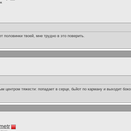
ок
нет половинки твоей, мне трудно в это поверить.
м центром тяжести: попадает в серце, бьйот по карману и выходит боко
imetr