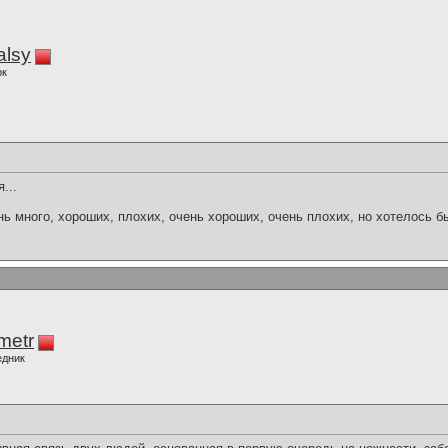
alsy
ок
...
нь много, хороших, плохих, очень хороших, очень плохих, но хотелось б
imetr
едник