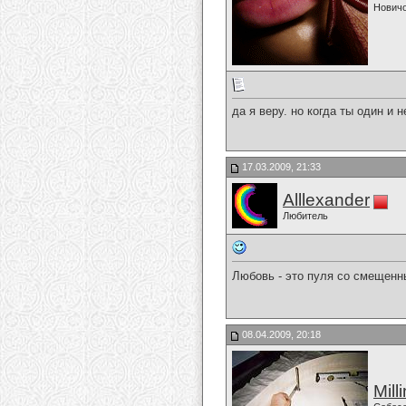
Нович
да я веру. но когда ты один и 
17.03.2009, 21:33
Alllexander
Любитель
Любовь - это пуля со смещенны
08.04.2009, 20:18
Mill