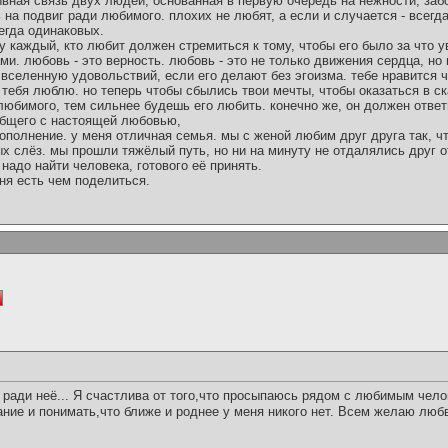
ывная связь двух людей, основанная в первую очередь на нежности, забо
 на подвиг ради любимого. плохих не любят, а если и случается - всегда
егда одинаковых.
у каждый, кто любит должен стремиться к тому, чтобы его было за что у
и. любовь - это верность. любовь - это не только движения сердца, но 
селенную удовольствий, если его делают без эгоизма. тебе нравится ч
 тебя люблю. но теперь чтобы сбылись твои мечты, чтобы оказаться в ска
юбимого, тем сильнее будешь его любить. конечно же, он должен ответ
 общего с настоящей любовью,
 дополнение. у меня отличная семья. мы с женой любим друг друга так, ч
х слёз. мы прошли тяжёлый путь, но ни на минуту не отдалялись друг о
 надо найти человека, готового её принять.
ня есть чем поделиться.
ради неё... Я счастлива от того,что просыпаюсь рядом с любимым чел
хание и понимать,что ближе и роднее у меня никого нет. Всем желаю любв