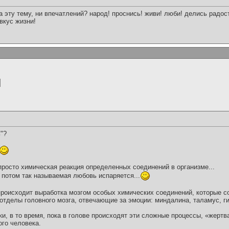
а эту тему, ни впечатлений? народ! проснись! живи! люби! делись радо
вкус жизни!
ь"?
просто химическая реакция определенных соединений в организме...
 потом так называемая любовь испаряется...
роисходит выработка мозгом особых химических соединений, которые с
отделы головного мозга, отвечающие за эмоции: миндалина, таламус, г
ки, в то время, пока в голове происходят эти сложные процессы, «жертв
ого человека.