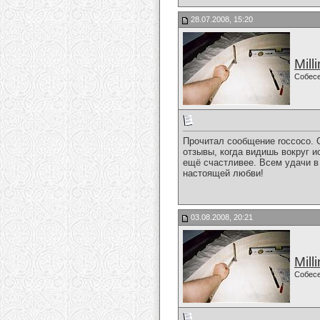
28.07.2008, 15:20
Mill
Собес
Прочитал сообщение roccoco. С
отзывы, когда видишь вокруг и
ещё счастливее. Всем удачи в
настоящей любви!
03.08.2008, 20:21
Mill
Собес