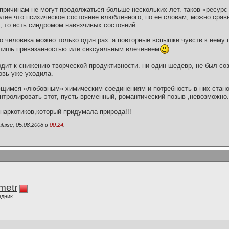
 причинам не могут продолжаться больше нескольких лет. таков «ресурс
лее что психическое состояние влюбленного, по ее словам, можно сравн
 то есть синдромом навязчивых состояний.
го человека можно только один раз. а повторные вспышки чувств к нему
 лишь привязанностью или сексуальным влечением
одит к снижению творческой продуктивности. ни один шедевр, не был со
овь уже уходила.
ющимся «любовным» химическим соединениям и потребность в них стано
нтролировать этот, пусть временный, романтический позыв ,невозможно.
наркотиков,который придумала природа!!!
laise, 05.08.2008 в
00:24
.
imetr
едник