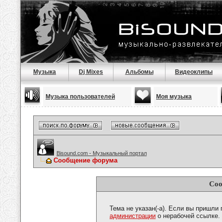
Музыка
Dj Mixes
Альбомы
Видеоклипы
Музыка пользователей
Моя музыка
Bisound.com - Музыкальный портал
Сообщение форума
Соо
Тема не указан(-а). Если вы пришли
администрации
о нерабочей ссылке.