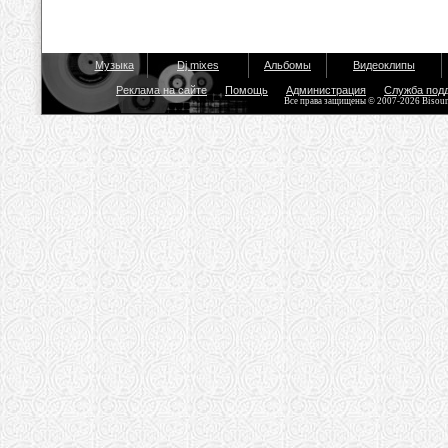
Музыка
Dj mixes
Альбомы
Видеоклипы
Реклама на сайте
Помощь
Администрация
Служба под
Все права защищены © 2007-2026 Bisou