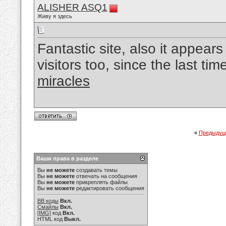
ALISHER ASQ1
Живу я здесь
Fantastic site, also it appears
visitors too, since the last ti
miracles
«
Предыдущ
Ваши права в разделе
Вы
не можете
создавать темы
Вы
не можете
отвечать на сообщения
Вы
не можете
прикреплять файлы
Вы
не можете
редактировать сообщения
BB коды
Вкл.
Смайлы
Вкл.
[IMG]
код
Вкл.
HTML код
Выкл.