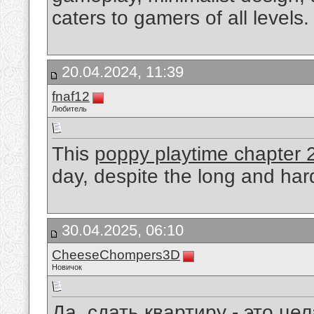
caters to gamers of all levels.
20.04.2024, 11:39
fnaf12
Любитель
This
poppy playtime chapter 
day, despite the long and hard
30.04.2025, 06:10
CheeseChompers3D
Новичок
Да, сдать квартиру - это це