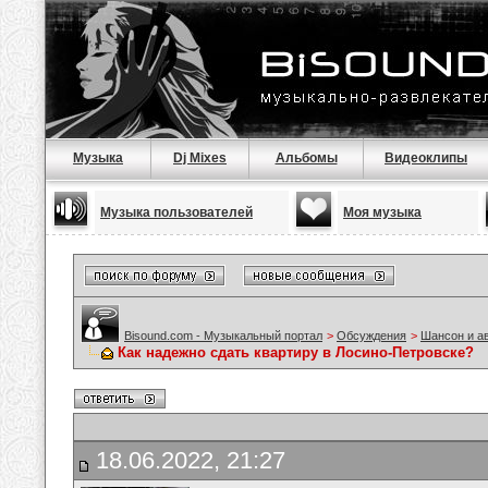
Музыка
Dj Mixes
Альбомы
Видеоклипы
Музыка пользователей
Моя музыка
Bisound.com - Музыкальный портал
>
Обсуждения
>
Шансон и а
Как надежно сдать квартиру в Лосино-Петровске?
18.06.2022, 21:27