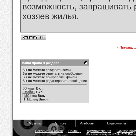
возможность, запрашивать
хозяев жилья.
«
Предыдущ
Ваши права в разделе
Вы
не можете
создавать темы
Вы
не можете
отвечать на сообщения
Вы
не можете
прикреплять файлы
Вы
не можете
редактировать сообщения
BB коды
Вкл.
Смайлы
Вкл.
[IMG]
код
Вкл.
HTML код
Выкл.
Музыка
Dj mixes
Альбомы
Видеоклипы
Реклама на сайте
Помощь
Администрация
Служба под
Все права защищены © 2007-2026 Bisou