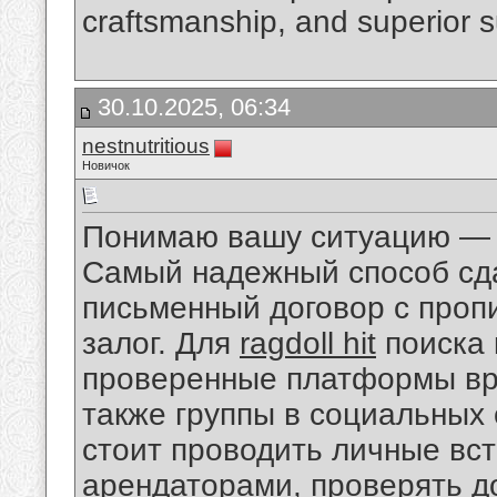
craftsmanship, and superior su
30.10.2025, 06:34
nestnutritious
Новичок
Понимаю вашу ситуацию — э
Самый надежный способ сда
письменный договор с проп
залог. Для
ragdoll hit
поиска 
проверенные платформы вро
также группы в социальных 
стоит проводить личные вс
арендаторами, проверять до