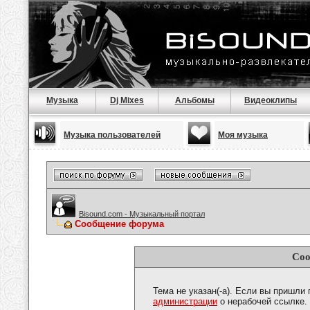
Музыка
Dj Mixes
Альбомы
Видеоклипы
Музыка пользователей
Моя музыка
Bisound.com - Музыкальный портал
Сообщение форума
Соо
Тема не указан(-а). Если вы пришли
администрации
о нерабочей ссылке.