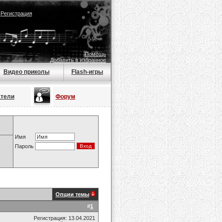
|
Регистрация
Помощь
Добавить в избранное
Видео приколы
Flash-игры
атели
Форум
Имя
Пароль
Опции темы
#
1
Регистрация: 13.04.2021