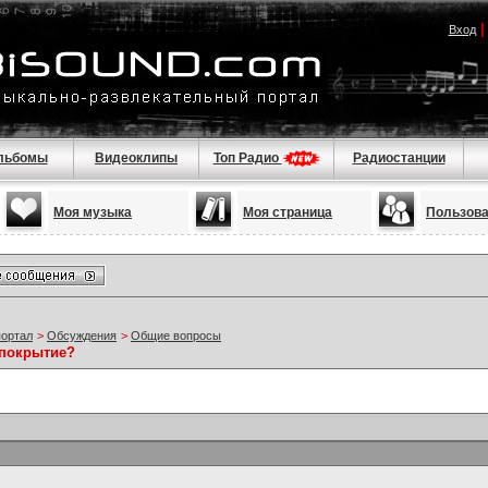
Вход
льбомы
Видеоклипы
Топ Радио
Радиостанции
Моя музыка
Моя страница
Пользов
портал
>
Обсуждения
>
Общие вопросы
 покрытие?