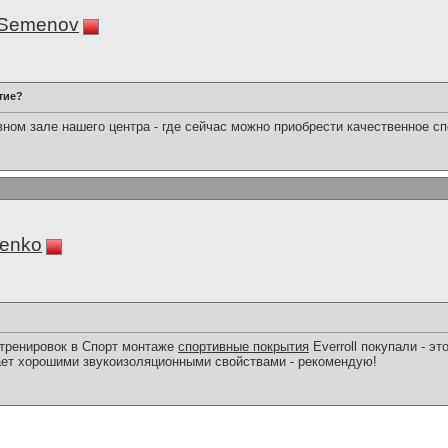
nSemenov
тие?
вном зале нашего центра - где сейчас можно приобрести качественное с
enko
 тренировок в Спорт монтаже
спортивные покрытия
Everroll покупали - эт
дает хорошими звукоизоляционными свойствами - рекомендую!