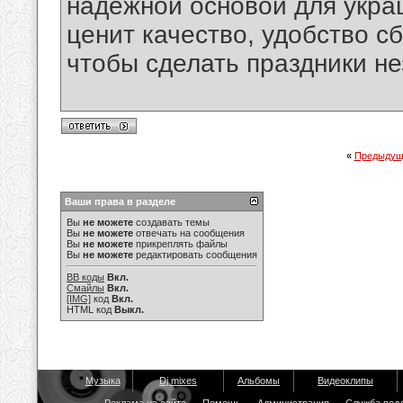
надёжной основой для укра
ценит качество, удобство с
чтобы сделать праздники н
«
Предыдущ
Ваши права в разделе
Вы
не можете
создавать темы
Вы
не можете
отвечать на сообщения
Вы
не можете
прикреплять файлы
Вы
не можете
редактировать сообщения
BB коды
Вкл.
Смайлы
Вкл.
[IMG]
код
Вкл.
HTML код
Выкл.
Музыка
Dj mixes
Альбомы
Видеоклипы