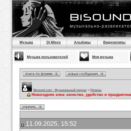
Музыка
Dj Mixes
Альбомы
Видеоклипы
Музыка пользователей
Моя музыка
Bisound.com - Музыкальный портал
>
Релизы
Новогодняя елка: качество, удобство и празднична
11.09.2025, 15:52