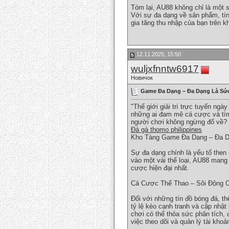
Tóm lại, AU88 không chỉ là một s
Với sự đa dạng về sản phẩm, tín
gia tăng thu nhập của bạn trên k
12.11.2025, 15:50
wuljxfnntw6917
Новичок
Game Đa Dạng – Đa Dạng Là Sứ
"Thế giới giải trí trực tuyến ng
những ai đam mê cá cược và tìm 
người chơi không ngừng đổ về? C
Đá gà thomo philippines
Kho Tàng Game Đa Dạng – Đa 
Sự đa dạng chính là yếu tố then 
vào một vài thể loại, AU88 mang 
cược hiện đại nhất.
Cá Cược Thể Thao – Sôi Động C
Đối với những tín đồ bóng đá, t
tỷ lệ kèo cạnh tranh và cập nhật 
chơi có thể thỏa sức phân tích,
việc theo dõi và quản lý tài kho