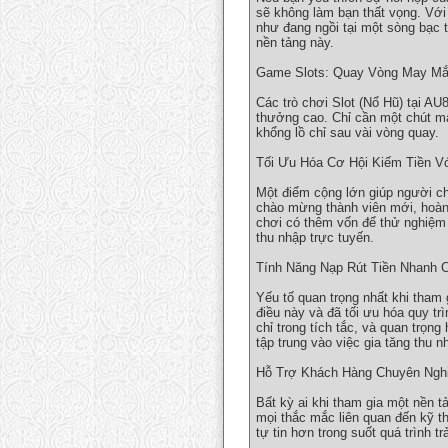
sẽ không làm bạn thất vọng. Với
như đang ngồi tại một sòng bạc t
nền tảng này.
Game Slots: Quay Vòng May Mắ
Các trò chơi Slot (Nổ Hũ) tại AU
thưởng cao. Chỉ cần một chút ma
khổng lồ chỉ sau vài vòng quay.
Tối Ưu Hóa Cơ Hội Kiếm Tiền V
Một điểm cộng lớn giúp người chơ
chào mừng thành viên mới, hoàn 
chơi có thêm vốn để thử nghiệm 
thu nhập trực tuyến.
Tính Năng Nạp Rút Tiền Nhanh 
Yếu tố quan trọng nhất khi tham 
điều này và đã tối ưu hóa quy trì
chỉ trong tích tắc, và quan trọng
tập trung vào việc gia tăng thu n
Hỗ Trợ Khách Hàng Chuyên Ngh
Bất kỳ ai khi tham gia một nền 
mọi thắc mắc liên quan đến kỹ t
tự tin hơn trong suốt quá trình tr