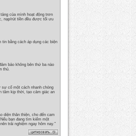
 tảng của mình hoạt động trơn
, nạp/rút tiền đều được tối ưu
 tin bằng cách áp dụng các biện
 đảm bảo không bên thứ ba nào
n thủ.
lý sự cố một cách nhanh chóng
 tâm kịp thời, tạo cảm giác an
ao diện thân thiện, cho đến cam
. Nếu bạn đang tìm kiếm một
nên trải nghiệm ngay hôm nay."