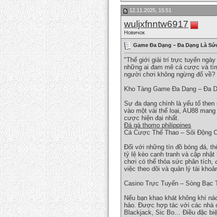
12.11.2025, 15:51
wuljxfnntw6917
Новичок
Game Đa Dạng – Đa Dạng Là Sứ
"Thế giới giải trí trực tuyến n
những ai đam mê cá cược và tìm 
người chơi không ngừng đổ về? C
Kho Tàng Game Đa Dạng – Đa 
Sự đa dạng chính là yếu tố then 
vào một vài thể loại, AU88 mang 
cược hiện đại nhất.
Đá gà thomo philippines
Cá Cược Thể Thao – Sôi Động C
Đối với những tín đồ bóng đá, t
tỷ lệ kèo cạnh tranh và cập nhật 
chơi có thể thỏa sức phân tích,
việc theo dõi và quản lý tài kho
Casino Trực Tuyến – Sòng Bạc 
Nếu bạn khao khát không khí ná
hảo. Được hợp tác với các nhà 
Blackjack, Sic Bo… Điều đặc biệt