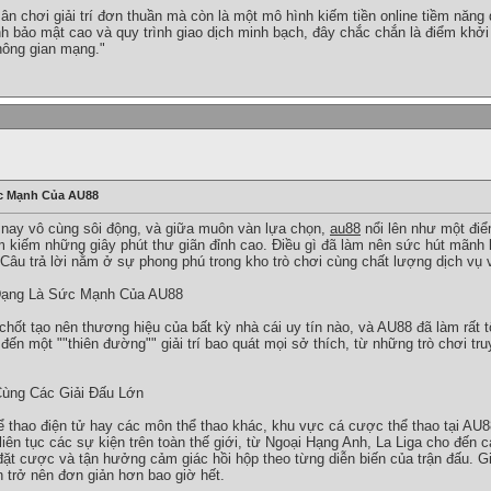
ân chơi giải trí đơn thuần mà còn là một mô hình kiếm tiền online tiềm năng
h bảo mật cao và quy trình giao dịch minh bạch, đây chắc chắn là điểm khởi
hông gian mạng."
c Mạnh Của AU88
ày nay vô cùng sôi động, và giữa muôn vàn lựa chọn,
au88
nổi lên như một điể
kiếm những giây phút thư giãn đỉnh cao. Điều gì đã làm nên sức hút mãnh l
âu trả lời nằm ở sự phong phú trong kho trò chơi cùng chất lượng dịch vụ v
Dạng Là Sức Mạnh Của AU88
chốt tạo nên thương hiệu của bất kỳ nhà cái uy tín nào, và AU88 đã làm rất tố
đến một ""thiên đường"" giải trí bao quát mọi sở thích, từ những trò chơi t
ùng Các Giải Đấu Lớn
hể thao điện tử hay các môn thể thao khác, khu vực cá cược thể thao tại AU
liên tục các sự kiện trên toàn thế giới, từ Ngoại Hạng Anh, La Liga cho đến c
 đặt cược và tận hưởng cảm giác hồi hộp theo từng diễn biến của trận đấu. G
ản trở nên đơn giản hơn bao giờ hết.