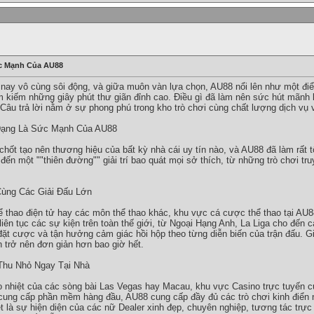
c Mạnh Của AU88
gày nay vô cùng sôi động, và giữa muôn vàn lựa chọn, AU88 nổi lên như một đ
kiếm những giây phút thư giãn đỉnh cao. Điều gì đã làm nên sức hút mãnh 
âu trả lời nằm ở sự phong phú trong kho trò chơi cùng chất lượng dịch vụ v
Dạng Là Sức Mạnh Của AU88
chốt tạo nên thương hiệu của bất kỳ nhà cái uy tín nào, và AU88 đã làm rất tố
đến một ""thiên đường"" giải trí bao quát mọi sở thích, từ những trò chơi t
ùng Các Giải Đấu Lớn
hể thao điện tử hay các môn thể thao khác, khu vực cá cược thể thao tại AU
liên tục các sự kiện trên toàn thế giới, từ Ngoại Hạng Anh, La Liga cho đến c
 đặt cược và tận hưởng cảm giác hồi hộp theo từng diễn biến của trận đấu. G
ản trở nên đơn giản hơn bao giờ hết.
Thu Nhỏ Ngay Tại Nhà
o nhiệt của các sòng bài Las Vegas hay Macau, khu vực Casino trực tuyến c
cung cấp phần mềm hàng đầu, AU88 cung cấp đầy đủ các trò chơi kinh điển n
 là sự hiện diện của các nữ Dealer xinh đẹp, chuyên nghiệp, tương tác trực