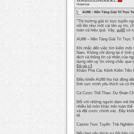
Новичок
AU88 – Nền Tảng Giải Trí Trực T
"Thị trường giải trí trực tuyến 
nổi lên như một cái tên uy tín,
toàn và hiệu quả. Vậy,
au88
có n
AU88 – Nền Tảng Giải Trí Trực 
Khi nhắc đến việc tìm kiếm một s
Nam. Không chỉ dừng lại ở tính g
dịch và thông tin cá nhân của ng
dựng nên uy tín vững chắc qua t
Đá gà c3
Khám Phá Các Kênh Kiếm Tiền 
Điều khiến AU88 thu hút đông đảo
lĩnh vực mình yêu thích và có th
Cá Cược Thể Thao: Dự Đoán Ch
Đối với những người đam mê thể
nhiều bộ môn khác trên toàn thế 
và đặt cược chính xác. Đây khôn
tế.
Casino Trực Tuyến: Trải Nghiệ
Nếu bạn yêu thích sự hồi hộp củ