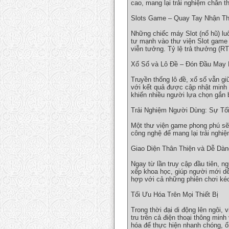
cao, mang lại trải nghiệm chân 
Slots Game – Quay Tay Nhận T
Những chiếc máy Slot (nổ hũ) lu
tư mạnh vào thư viện Slot game 
viễn tưởng. Tỷ lệ trả thưởng (R
Xổ Số và Lô Đề – Đón Đầu May
Truyền thống lô đề, xổ số vẫn gi
với kết quả được cập nhật minh b
khiến nhiều người lựa chọn gắn 
Trải Nghiệm Người Dùng: Sự Tố
Một thư viện game phong phú sẽ
công nghệ để mang lại trải nghiệ
Giao Diện Thân Thiện và Dễ Dà
Ngay từ lần truy cập đầu tiên,
xếp khoa học, giúp người mới dễ
hợp với cả những phiên chơi kéo
Tối Ưu Hóa Trên Mọi Thiết Bị
Trong thời đại di động lên ngôi
tru trên cả điện thoại thông min
hóa để thực hiện nhanh chóng, ổ