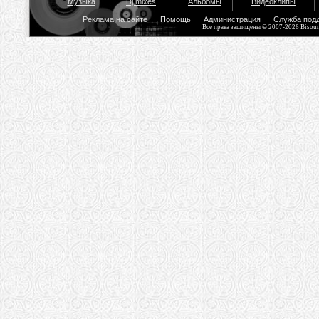
Музыка
Dj mixes
Альбомы
Видеоклипы
Реклама на сайте
Помощь
Администрация
Служба под
Все права защищены © 2007-2026 Bisou