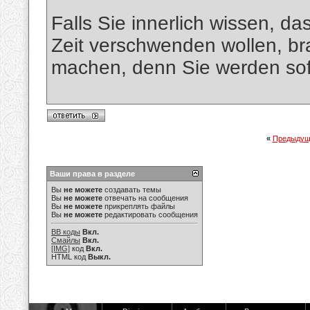
Falls Sie innerlich wissen, d
Zeit verschwenden wollen, br
machen, denn Sie werden sofo
«
Предыдущ
Ваши права в разделе
Вы
не можете
создавать темы
Вы
не можете
отвечать на сообщения
Вы
не можете
прикреплять файлы
Вы
не можете
редактировать сообщения
BB коды
Вкл.
Смайлы
Вкл.
[IMG]
код
Вкл.
HTML код
Выкл.