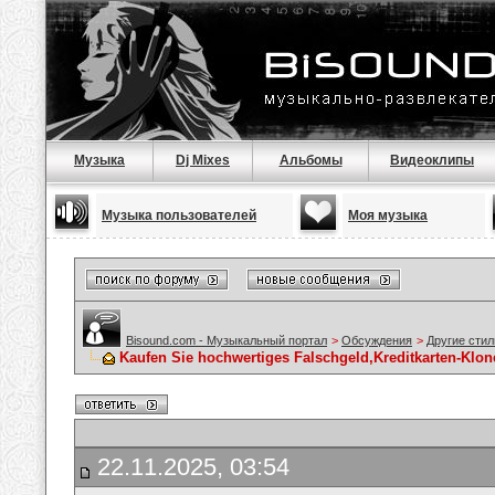
Музыка
Dj Mixes
Альбомы
Видеоклипы
Музыка пользователей
Моя музыка
Bisound.com - Музыкальный портал
>
Обсуждения
>
Другие стил
Kaufen Sie hochwertiges Falschgeld,Kreditkarten-Kl
22.11.2025, 03:54