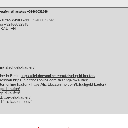
d kaufen WhatsApp +32466032348
ld kaufen WhatsApp +32466032348
pp +32466032348
 KAUFEN
com/falschgeld-kaufen/
ne in Berlin
https://licitdocsonline.com/falschgeld-kaufen/
anknoten
https://licitdocsonline.com/falschgeld-kaufen/
ten online kaufen?
https://licitdocsonline.com/falschgeld-kaufen/
hgeld-kaufen/
hgeld-kaufen/
1/...e-geld-kaufen/
11/...d-kaufen-ebay/