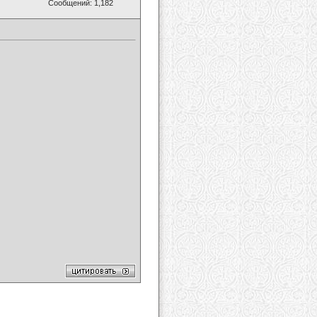
Сообщений: 1,182