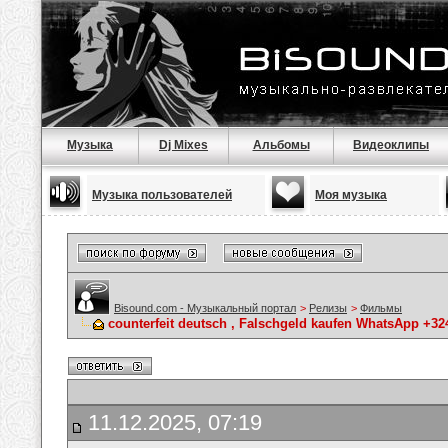
Музыка
Dj Mixes
Альбомы
Видеоклипы
Музыка пользователей
Моя музыка
Bisound.com - Музыкальный портал
>
Релизы
>
Фильмы
counterfeit deutsch , Falschgeld kaufen WhatsApp +3
11.12.2025, 07:19