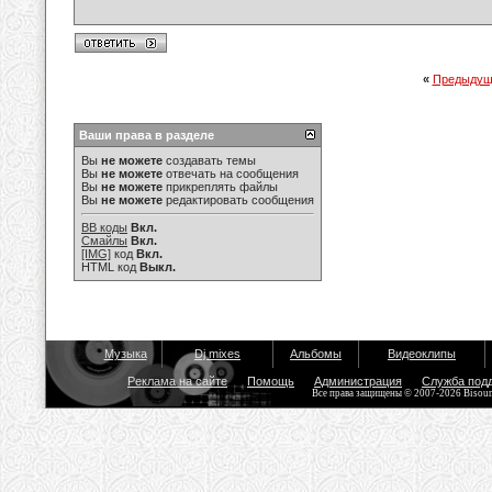
«
Предыдущ
Ваши права в разделе
Вы
не можете
создавать темы
Вы
не можете
отвечать на сообщения
Вы
не можете
прикреплять файлы
Вы
не можете
редактировать сообщения
BB коды
Вкл.
Смайлы
Вкл.
[IMG]
код
Вкл.
HTML код
Выкл.
Музыка
Dj mixes
Альбомы
Видеоклипы
Реклама на сайте
Помощь
Администрация
Служба под
Все права защищены © 2007-2026 Bisou