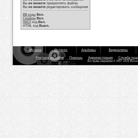
Вы
не можете
прикреплять файлы
Вы
не можете
редактировать сообщения
BB коды
Вкл.
Смайлы
Вкл.
[IMG]
код
Вкл.
HTML код
Выкл.
Музыка
Dj mixes
Альбомы
Видеоклипы
Реклама на сайте
Помощь
Администрация
Служба под
Все права защищены © 2007-2026 Bisou