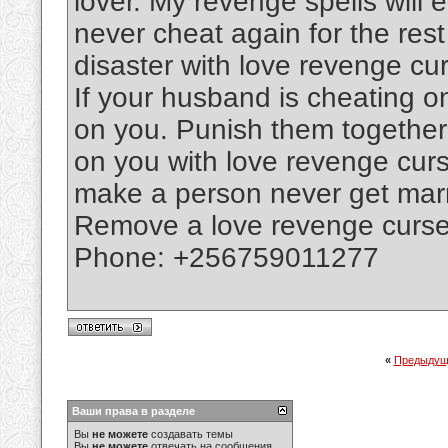
lover. My revenge spells will e
never cheat again for the rest o
disaster with love revenge cu
If your husband is cheating on
on you. Punish them together
on you with love revenge curs
make a person never get marri
Remove a love revenge curse f
Phone: +256759011277
«
Предыдущ
Ваши права в разделе
Вы
не можете
создавать темы
Вы
не можете
отвечать на сообщения