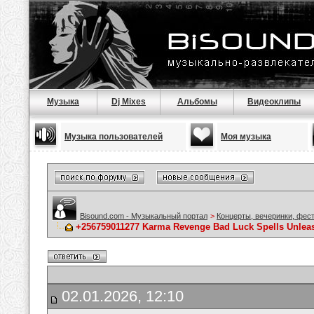
Музыка
Dj Mixes
Альбомы
Видеоклипы
Музыка пользователей
Моя музыка
Bisound.com - Музыкальный портал
>
Концерты, вечеринки, фес
+256759011277 Karma Revenge Bad Luck Spells Unleash
02.01.2026, 12:10