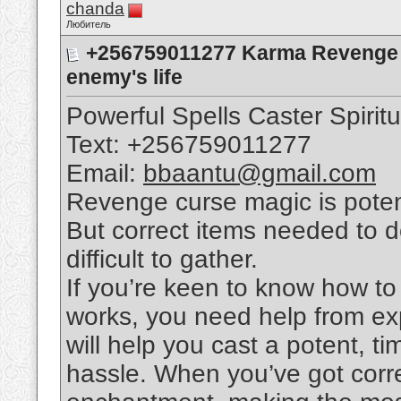
chanda
Любитель
+256759011277 Karma Revenge B
enemy's life
Powerful Spells Caster Spirit
Text: +256759011277
Email:
bbaantu@gmail.com
Revenge curse magic is poten
But correct items needed to d
difficult to gather.
If you’re keen to know how to 
works, you need help from ex
will help you cast a potent, t
hassle. When you’ve got corr