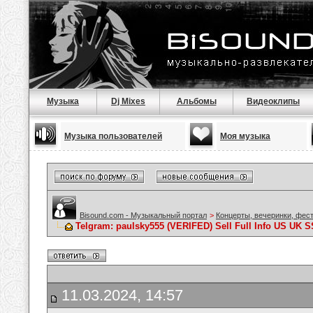
Музыка
Dj Mixes
Альбомы
Видеоклипы
Музыка пользователей
Моя музыка
Bisound.com - Музыкальный портал
>
Концерты, вечеринки, фес
Telgram: paulsky555 (VERIFED) Sell Full Info US UK 
11.03.2024, 14:57