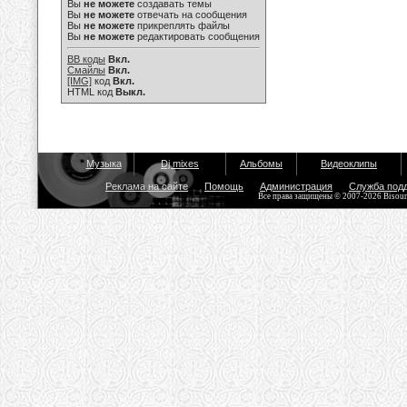
Вы
не можете
создавать темы
Вы
не можете
отвечать на сообщения
Вы
не можете
прикреплять файлы
Вы
не можете
редактировать сообщения
BB коды
Вкл.
Смайлы
Вкл.
[IMG]
код
Вкл.
HTML код
Выкл.
Музыка
Dj mixes
Альбомы
Видеоклипы
Реклама на сайте
Помощь
Администрация
Служба под
Все права защищены © 2007-2026 Bisou