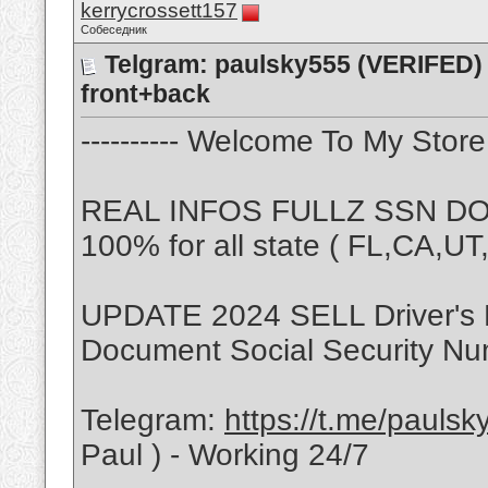
kerrycrossett157
Собеседник
Telgram: paulsky555 (VERIFED) 
front+back
---------- Welcome To My Store -
REAL INFOS FULLZ SSN DOB
100% for all state ( FL,CA,U
UPDATE 2024 SELL Driver's 
Document Social Security Nu
Telegram:
https://t.me/pauls
Paul ) - Working 24/7