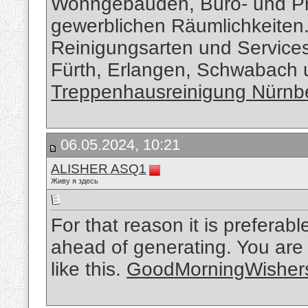
Wohngebäuden, Büro- und Pra
gewerblichen Räumlichkeiten.
Reinigungsarten und Service
Fürth, Erlangen, Schwabach
Treppenhausreinigung Nürnb
06.05.2024, 10:21
ALISHER ASQ1
Живу я здесь
For that reason it is preferabl
ahead of generating. You are 
like this.
GoodMorningWisher