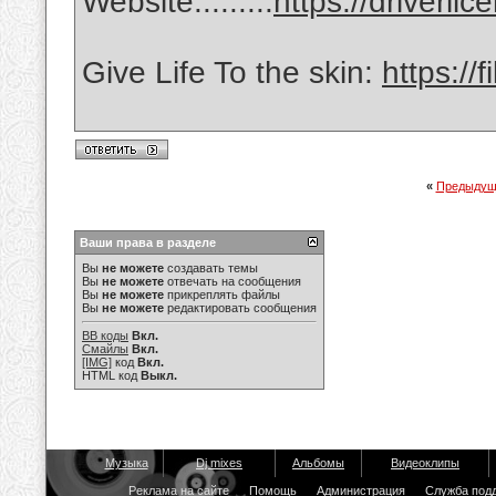
Website.........
https://driverli
Give Life To the skin:
https://
«
Предыдущ
Ваши права в разделе
Вы
не можете
создавать темы
Вы
не можете
отвечать на сообщения
Вы
не можете
прикреплять файлы
Вы
не можете
редактировать сообщения
BB коды
Вкл.
Смайлы
Вкл.
[IMG]
код
Вкл.
HTML код
Выкл.
Музыка
Dj mixes
Альбомы
Видеоклипы
Реклама на сайте
Помощь
Администрация
Служба под