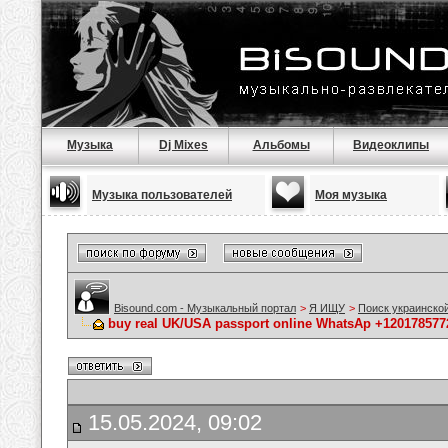
Музыка
Dj Mixes
Альбомы
Видеоклипы
Музыка пользователей
Моя музыка
Bisound.com - Музыкальный портал
>
Я ИЩУ
>
Поиск украинско
buy real UK/USA passport online WhatsAp +1201785772
15.05.2024, 09:02