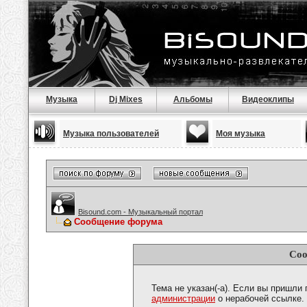
Музыка
Dj Mixes
Альбомы
Видеоклипы
Музыка пользователей
Моя музыка
Bisound.com - Музыкальный портал
Сообщение форума
Соо
Тема не указан(-а). Если вы пришли
администрации
о нерабочей ссылке.