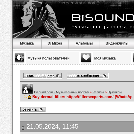
Музыка
Dj Mixes
Альбомы
Видеоклипы
Музыка пользователей
Моя музыка
Bisound.com - Музыкальный портал
>
Релизы
>
Dj-миксы
Buy dermal fillers https://fillersexperts.com/ [WhatsAp
21.05.2024, 11:45