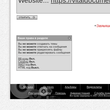
Website...
https://vitaldocum
«
Предыдущ
Ваши права в разделе
Вы
не можете
создавать темы
Вы
не можете
отвечать на сообщения
Вы
не можете
прикреплять файлы
Вы
не можете
редактировать сообщения
BB коды
Вкл.
Смайлы
Вкл.
[IMG]
код
Вкл.
HTML код
Выкл.
Музыка
Dj mixes
Альбомы
Видеоклипы
Реклама на сайте
Помощь
Администрация
Служба под
Все права защищены © 2007-2026 Bisou