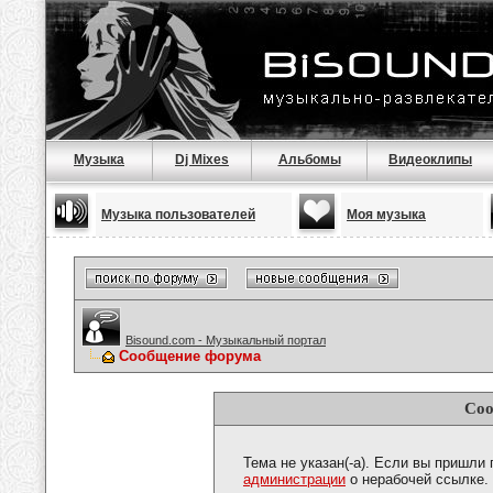
Музыка
Dj Mixes
Альбомы
Видеоклипы
Музыка пользователей
Моя музыка
Bisound.com - Музыкальный портал
Сообщение форума
Соо
Тема не указан(-а). Если вы пришли
администрации
о нерабочей ссылке.