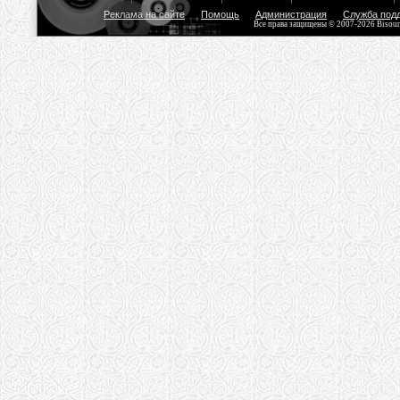
Реклама на сайте
Помощь
Администрация
Служба под
Все права защищены © 2007-2026 Bisou