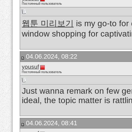
Постоянный пользователь
웹툰 미리보기
is my go-to for 
window shopping for captivati
04.06.2024, 08:22
yousuf
Постоянный пользователь
Just wanna remark on few gene
ideal, the topic matter is ratt
04.06.2024, 08:41