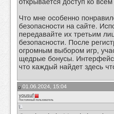
открывается доступ ко всем
Что мне особенно понравило
безопасности на сайте. Исп
передавайте их третьим ли
безопасности. После регис
огромным выбором игр, учас
щедрые бонусы. Интерфейс 
что каждый найдет здесь чт
01.06.2024, 15:04
yousuf
Постоянный пользователь