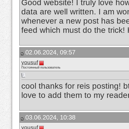
Good website! I truly love ho
data are well written. I am wo
whenever a new post has been
feed which must do the trick!
02.06.2024, 09:57
yousuf
Постоянный пользователь
cool thanks for reis posting! 
love to add them to my reade
03.06.2024, 10:38
yousuf