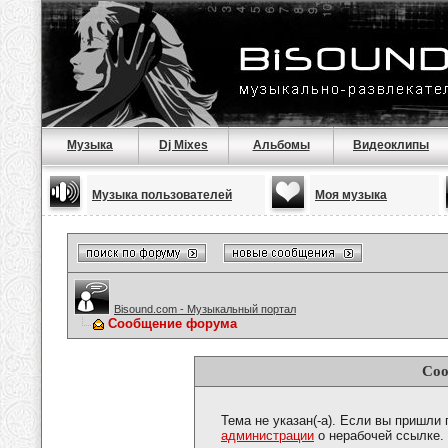
Музыка
Dj Mixes
Альбомы
Видеоклипы
Музыка пользователей
Моя музыка
Bisound.com - Музыкальный портал
Сообщение форума
Соо
Тема не указан(-а). Если вы пришли
администрации
о нерабочей ссылке.