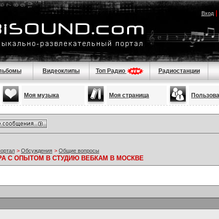
Вход
льбомы
Видеоклипы
Топ Радио
Радиостанции
Моя музыка
Моя страница
Пользов
портал
>
Обсуждения
>
Общие вопросы
А С ОПЫТОМ В СТУДИЮ ВЕБКАМ В МОСКВЕ