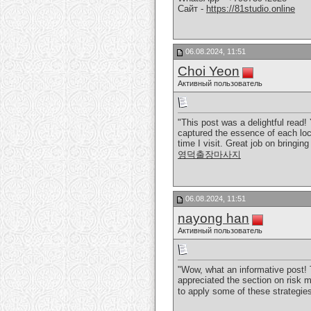
Сайт -
https://81studio.online
06.08.2024, 11:51
Choi Yeon
Активный пользователь
"This post was a delightful read!
captured the essence of each loc
time I visit. Great job on bringing
영덕출장마사지
06.08.2024, 11:51
nayong han
Активный пользователь
"Wow, what an informative post! T
appreciated the section on risk m
to apply some of these strategie