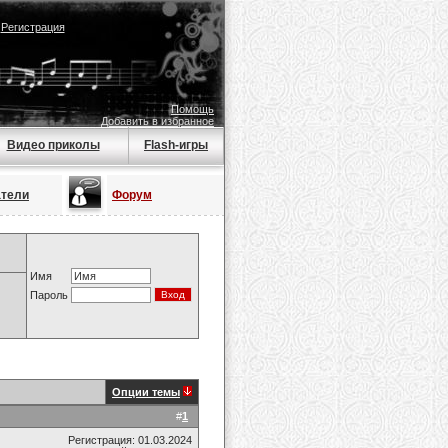
|
Регистрация
Помощь
Добавить в избранное
Видео приколы
Flash-игры
атели
Форум
Имя
Пароль
Опции темы
#
1
Регистрация: 01.03.2024